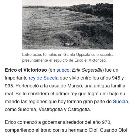
Entre estos túmulos en Gamla Uppsala se encuentra
presuntamente el sepulcro de Erico el Victorioso.
Erico el Victorioso
(en
sueco
:
Erik Segersäll
) fue un
importante
rey de Suecia
que vivió entre los años 945 y
995. Perteneció a la casa de Munsö, una antigua familia
real. Se le considera el primer rey que logró unir bajo su
mando las regiones que hoy forman gran parte de
Suecia
,
como Sueonia, Vestrogotia y Ostrogotia.
Erico comenzó a gobernar alrededor del año 970,
compartiendo el trono con su hermano Olof. Cuando Olof