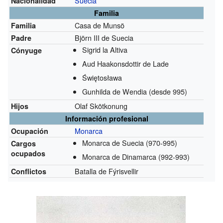
Suecia
Nacionalidad
Familia
Casa de Munsö
Familia
Björn III de Suecia
Padre
Sigrid la Altiva
Cónyuge
Aud Haakonsdottir de Lade
Świętosława
Gunhilda de Wendia
(desde 995)
Olaf Skötkonung
Hijos
Información profesional
Monarca
Ocupación
Monarca de Suecia
(970-995)
Cargos
ocupados
Monarca de Dinamarca
(992-993)
Batalla de Fýrisvellir
Conflictos