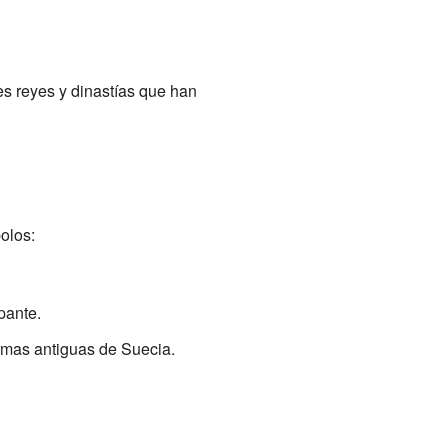
es reyes y dinastías que han
olos:
pante.
rmas antiguas de Suecia.