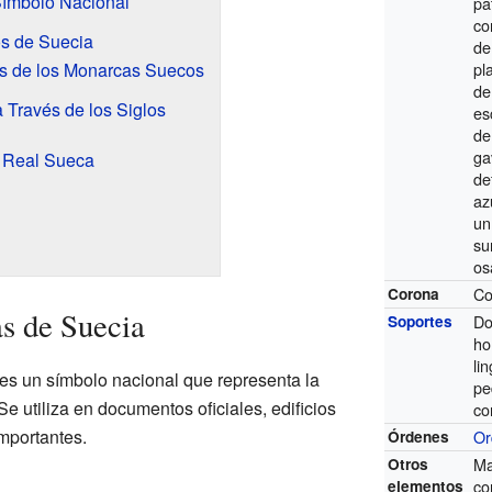
ímbolo Nacional
pa
co
os de Suecia
de
s de los Monarcas Suecos
pl
de
 Través de los Siglos
es
de
ga
a Real Sueca
de
az
un
su
os
Co
Corona
s de Suecia
Do
Soportes
ho
li
es un símbolo nacional que representa la
pe
 Se utiliza en documentos oficiales, edificios
co
mportantes.
Or
Órdenes
Ma
Otros
co
elementos