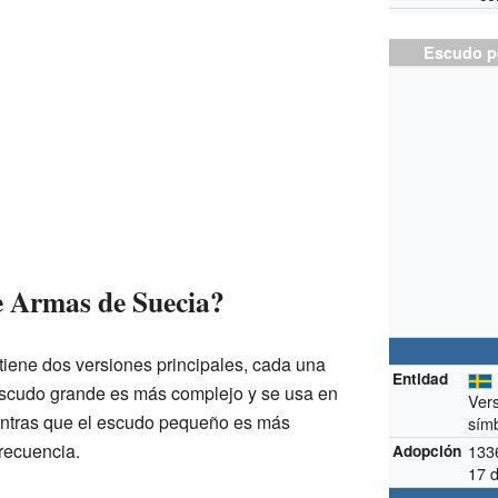
Escudo p
e Armas de Suecia?
iene dos versiones principales, cada una
Entidad
 escudo grande es más complejo y se usa en
Ver
ntras que el escudo pequeño es más
símb
frecuencia.
133
Adopción
17 