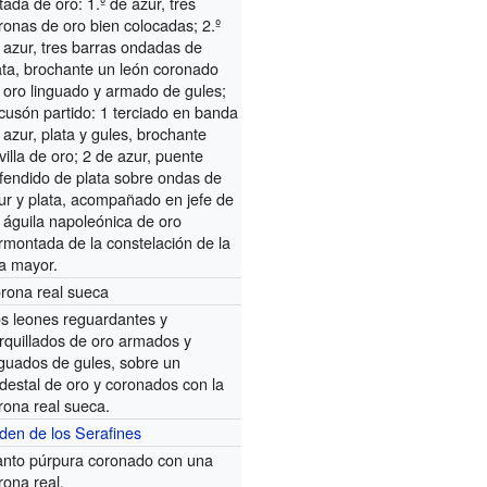
tada de oro: 1.º de azur, tres
ronas de oro bien colocadas; 2.º
 azur, tres barras ondadas de
ata, brochante un león coronado
 oro linguado y armado de gules;
cusón partido: 1 terciado en banda
 azur, plata y gules, brochante
villa de oro; 2 de azur, puente
fendido de plata sobre ondas de
ur y plata, acompañado en jefe de
 águila napoleónica de oro
rmontada de la constelación de la
a mayor.
rona real sueca
s leones reguardantes y
rquillados de oro armados y
nguados de gules, sobre un
destal de oro y coronados con la
rona real sueca.
den de los Serafines
nto púrpura coronado con una
rona real.