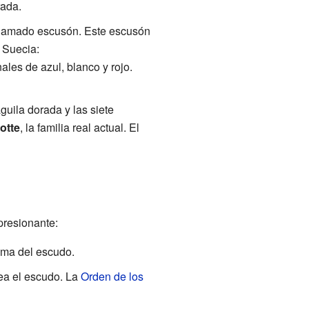
rada.
llamado escusón. Este escusón
 Suecia:
ales de azul, blanco y rojo.
uila dorada y las siete
otte
, la familia real actual. El
presionante:
ima del escudo.
ea el escudo. La
Orden de los