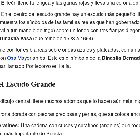
El león tiene la lengua y las garras rojas y lleva una corona do
En el centro del escudo grande hay un escudo más pequeño, 
y muestra los símbolos de las familias reales que han gobernado
illa (un manojo de trigo) sobre un fondo con tres franjas diagon
Dinastía Vasa
(que reinó de 1523 a 1654).
e con torres blancas sobre ondas azules y plateadas, con un ág
ción
Osa Mayor
arriba. Este es el símbolo de la
Dinastía Bernad
ar llamado Pontecorvo en Italia.
el Escudo Grande
 dibujo central; tiene muchos adornos que lo hacen aún más im
ona dorada con piedras preciosas y perlas, que se coloca enc
erafines:
Una cadena con cruces y serafines (ángeles) que rod
n más importante de Suecia.