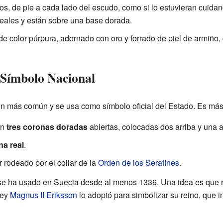
, de pie a cada lado del escudo, como si lo estuvieran cuidan
 reales y están sobre una base dorada.
 color púrpura, adornado con oro y forrado de piel de armiño, 
 Símbolo Nacional
n más común y se usa como símbolo oficial del Estado. Es más
on
tres coronas doradas
abiertas, colocadas dos arriba y una a
na real
.
 rodeado por el collar de la
Orden de los Serafines
.
s se ha usado en Suecia desde al menos 1336. Una idea es que
rey
Magnus II Eriksson
lo adoptó para simbolizar su reino, que 