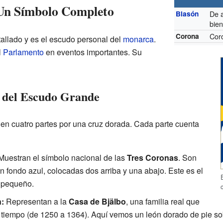
Un Símbolo Completo
De a
Blasón
bien
Cor
Corona
allado y es el escudo personal del
monarca
.
l
Parlamento
en eventos importantes. Su
 del Escudo Grande
 en cuatro partes por una cruz dorada. Cada parte cuenta
uestran el símbolo nacional de las
Tres Coronas
. Son
n fondo azul, colocadas dos arriba y una abajo. Este es el
 pequeño.
:
Representan a la
Casa de Bjälbo
, una familia real que
iempo (de 1250 a 1364). Aquí vemos un león dorado de pie sob