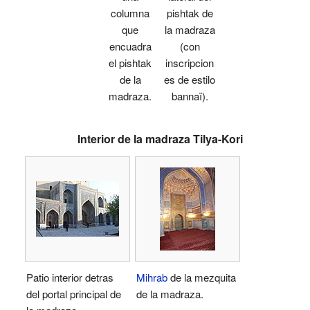
columna
pishtak de
que
la madraza
encuadra
(con
el pishtak
inscripcion
de la
es de estilo
madraza.
bannaï).
Interior de la madraza Tilya-Kori
Patio interior detras
Mihrab
de la mezquita
del portal principal de
de la madraza.