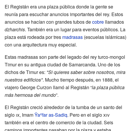
El Registán era una plaza pública donde la gente se
reunía para escuchar anuncios importantes del rey. Estos
anuncios se hacían con grandes tubos de
cobre
llamados
dzharchis
. También era un lugar para eventos públicos. La
plaza está rodeada por tres
madrasas
(escuelas islámicas)
con una arquitectura muy especial.
Estas madrasas son parte del legado del rey turco-mongol
Timur en su antigua ciudad de Samarcanda. Uno de los
dichos de Timur es:
"Si quieres saber sobre nosotros, mira
nuestros edificios"
. Mucho tiempo después, en 1888, el
viajero George Curzon llamó al Registán “
la plaza pública
más hermosa del mundo
”.
El Registán creció alrededor de la tumba de un santo del
siglo
ix
, Imam
Ŷaʿfar as-Sadiq
. Pero en el siglo
xiv
también era el centro de comercio de la ciudad. Seis
caminos importantes pasaban por la plaza y estaba