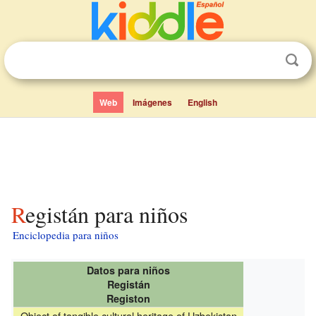
Web
Imágenes
English
Registán para niños
Enciclopedia para niños
Datos para niños
Registán
Registon
Object of tangible cultural heritage of Uzbekistan