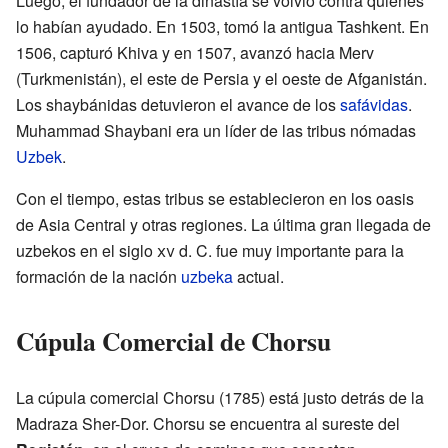
Luego, el fundador de la dinastía se volvió contra quienes
lo habían ayudado. En 1503, tomó la antigua Tashkent. En
1506, capturó Khiva y en 1507, avanzó hacia Merv
(Turkmenistán), el este de Persia y el oeste de Afganistán.
Los shaybánidas detuvieron el avance de los
safávidas
.
Muhammad Shaybani era un líder de las tribus nómadas
Uzbek
.
Con el tiempo, estas tribus se establecieron en los oasis
de Asia Central y otras regiones. La última gran llegada de
uzbekos en el siglo
xv
d. C. fue muy importante para la
formación de la nación
uzbeka
actual.
Cúpula Comercial de Chorsu
La cúpula comercial Chorsu (1785) está justo detrás de la
Madraza Sher-Dor. Chorsu se encuentra al sureste del