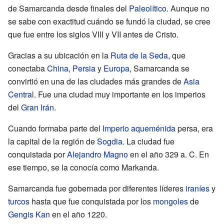
de Samarcanda desde finales del
Paleolítico
. Aunque no
se sabe con exactitud cuándo se fundó la ciudad, se cree
que fue entre los siglos VIII y VII antes de Cristo.
Gracias a su ubicación en la
Ruta de la Seda
, que
conectaba
China
,
Persia
y
Europa
, Samarcanda se
convirtió en una de las ciudades más grandes de
Asia
Central
. Fue una ciudad muy importante en los imperios
del
Gran Irán
.
Cuando formaba parte del
Imperio aqueménida
persa, era
la capital de la región de
Sogdia
. La ciudad fue
conquistada por
Alejandro Magno
en el año 329 a. C. En
ese tiempo, se la conocía como Markanda.
Samarcanda fue gobernada por diferentes líderes
iraníes
y
turcos
hasta que fue conquistada por los
mongoles
de
Gengis Kan
en el año 1220.