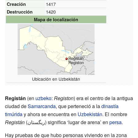
1417
Creación
1420
Destrucción
Mapa de localización
Registán
Registon
Ubicación en Uzbekistán
Registán
(en
uzbeko
:
Registon
) era el centro de la antigua
ciudad de
Samarcanda
, que perteneció a la
dinastía
timúrida
y ahora se encuentra en
Uzbekistán
. El nombre
Registán
(ریگستان) significa ‘lugar de arena’ en
persa
.
Hay pruebas de que hubo personas viviendo en la zona