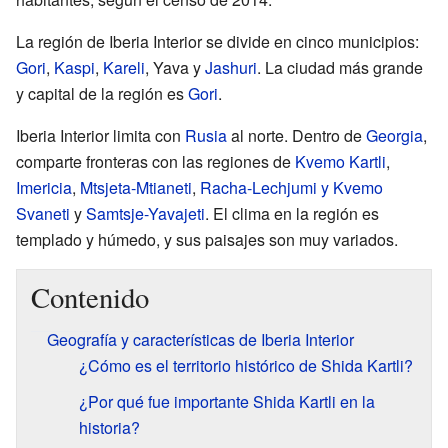
La región de Iberia Interior se divide en cinco municipios:
Gori
,
Kaspi
,
Kareli
, Yava y
Jashuri
. La ciudad más grande
y capital de la región es
Gori
.
Iberia Interior limita con
Rusia
al norte. Dentro de
Georgia
,
comparte fronteras con las regiones de
Kvemo Kartli
,
Imericia
,
Mtsjeta-Mtianeti
,
Racha-Lechjumi y Kvemo
Svaneti
y
Samtsje-Yavajeti
. El clima en la región es
templado y húmedo, y sus paisajes son muy variados.
Contenido
Geografía y características de Iberia Interior
¿Cómo es el territorio histórico de Shida Kartli?
¿Por qué fue importante Shida Kartli en la
historia?