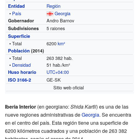
Región
Entidad
•
País
Georgia
Andro Barnov
Gobernador
5 raiones
Subdivisiones
Superficie
• Total
6200
km²
Población
(2014)
• Total
263 382 hab.
•
Densidad
51 hab./km²
UTC+04:00
Huso horario
GE-SK
ISO 3166-2
Sitio web oficial
Iberia Interior
(en georgiano:
Shida Kartli
) es una de las
nueve regiones administrativas de
Georgia
. Se encuentra
en el centro del país. Esta región tiene una superficie de
6200 kilómetros cuadrados y una población de 263 382
habitantes, según el censo de 2014.