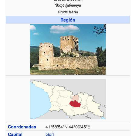
'
შიდა ქართლი
Shida Kartli
Región
41°58′54″N
44°06′45″E
Coordenadas
Gori
Capital