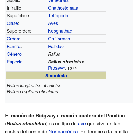
Infrafilo:
Gnathostomata
Superclase:
Tetrapoda
Clase
:
Aves
Superorden:
Neognathae
Orden
:
Gruiformes
Familia
:
Rallidae
Género
:
Rallus
Especie
:
Rallus obsoletus
Ridgway
, 1874
Sinonimia
Rallus longirostris obsoletus
Rallus crepitans obsoletus
El
rascón de Ridgway
o
rascón costero del Pacífico
(
Rallus obsoletus
) es un tipo de
ave
que vive en las
costas del oeste de
Norteamérica
. Pertenece a la familia