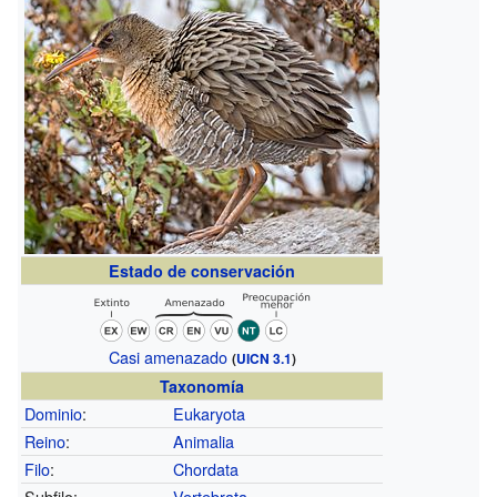
Estado de conservación
Casi amenazado
(
UICN 3.1
)
Taxonomía
Dominio
:
Eukaryota
Reino
:
Animalia
Filo
:
Chordata
Subfilo:
Vertebrata