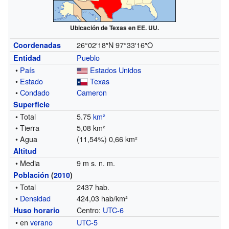
Ubicación de Texas en EE. UU.
26°02′18″N
97°33′16″O
Coordenadas
Pueblo
Entidad
•
País
Estados Unidos
•
Estado
Texas
•
Condado
Cameron
Superficie
• Total
5.75
km²
• Tierra
5,08 km²
• Agua
(11,54%) 0,66 km²
Altitud
• Media
9 m s. n. m.
Población
(
2010
)
• Total
2437 hab.
•
Densidad
424,03 hab/km²
Centro:
UTC-6
Huso horario
• en
verano
UTC-5