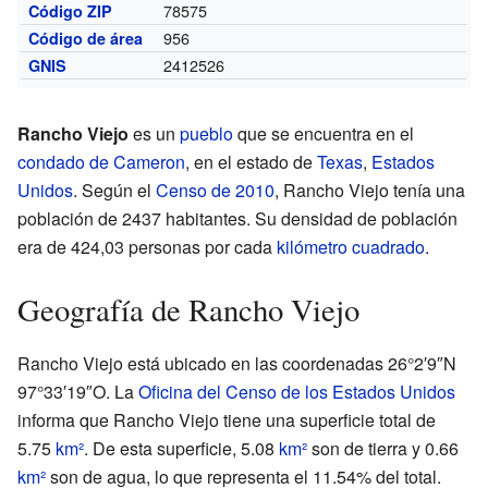
78575
Código ZIP
956
Código de área
2412526
GNIS
Rancho Viejo
es un
pueblo
que se encuentra en el
condado de Cameron
, en el estado de
Texas
,
Estados
Unidos
. Según el
Censo de 2010
, Rancho Viejo tenía una
población de 2437 habitantes. Su densidad de población
era de 424,03 personas por cada
kilómetro cuadrado
.
Geografía de Rancho Viejo
Rancho Viejo está ubicado en las coordenadas
26°2′9″N
97°33′19″O
. La
Oficina del Censo de los Estados Unidos
informa que Rancho Viejo tiene una superficie total de
5.75
km²
. De esta superficie, 5.08
km²
son de tierra y 0.66
km²
son de agua, lo que representa el 11.54% del total.