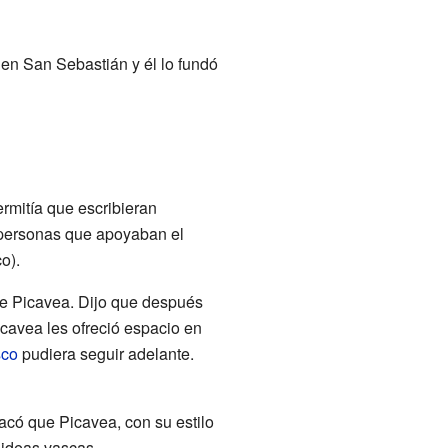
a en San Sebastián y él lo fundó
ermitía que escribieran
n personas que apoyaban el
o).
de Picavea. Dijo que después
cavea les ofreció espacio en
sco
pudiera seguir adelante.
có que Picavea, con su estilo
 ideas vascas.