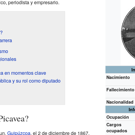
ico, periodista y empresario.
a?
arrera
ismo
gionales
I
tica en momentos clave
Nacimiento
lica y su rol como diputado
Fallecimiento
Nacionalidad
In
Picavea?
Ocupación
Cargos
ocupados
zun,
Guipúzcoa
, el 2 de diciembre de 1867.