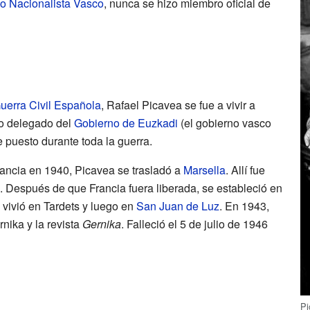
do Nacionalista Vasco
, nunca se hizo miembro oficial de
uerra Civil Española
, Rafael Picavea se fue a vivir a
o delegado del
Gobierno de Euzkadi
(el gobierno vasco
puesto durante toda la guerra.
ancia en 1940, Picavea se trasladó a
Marsella
. Allí fue
a. Después de que Francia fuera liberada, se estableció en
 vivió en Tardets y luego en
San Juan de Luz
. En 1943,
rnika y la revista
Gernika
. Falleció el 5 de julio de 1946
Pi