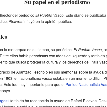
Su papel en el periodismo
irector del periódico
El Pueblo Vasco
. Este diario se publicab
dico, Picavea influyó en la opinión pública.
les
 la monarquía de su tiempo, su periódico,
El Pueblo Vasco
, p
 Entre ellos había periodistas con ideas de izquierda y tambié
nto que busca proteger la cultura y los derechos del País Vasc
gracio de Arantzadi, escribió en sus memorias sobre la ayuda 
n 1903, el nacionalismo vasco estaba en un momento difícil. Pi
. Esto fue muy importante para que el
Partido Nacionalista Va
apoyo.
agasti
también ha reconocido la ayuda de Rafael Picavea. Desta
 "Alcibar", ayudó a que muchas personas se interesaran por las