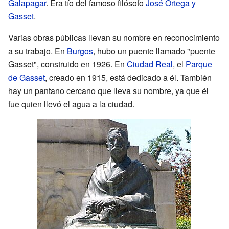
Galapagar
. Era tío del famoso filósofo
José Ortega y
Gasset
.
Varias obras públicas llevan su nombre en reconocimiento
a su trabajo. En
Burgos
, hubo un puente llamado "puente
Gasset", construido en 1926. En
Ciudad Real
, el
Parque
de Gasset
, creado en 1915, está dedicado a él. También
hay un pantano cercano que lleva su nombre, ya que él
fue quien llevó el agua a la ciudad.