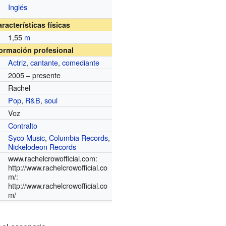
Inglés
racterísticas físicas
1,55
m
formación profesional
Actriz
,
cantante
,
comediante
2005 – presente
Rachel
Pop
,
R&B
,
soul
Voz
Contralto
Syco Music
,
Columbia Records
,
s
Nickelodeon Records
www.rachelcrowofficial.com:
http://www.rachelcrowofficial.co
m/:
http://www.rachelcrowofficial.co
m/