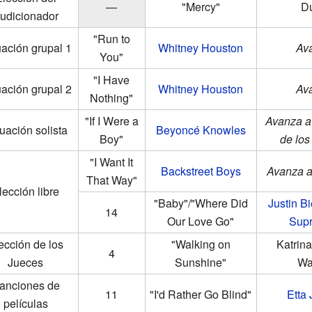
—
"Mercy"
Du
udicionador
"Run to
ación grupal 1
Whitney Houston
Av
You"
"I Have
ación grupal 2
Whitney Houston
Av
Nothing"
"If I Were a
Avanza a
uación solista
Beyoncé Knowles
Boy"
de los
"I Want It
Backstreet Boys
Avanza a
That Way"
lección libre
"Baby"/"Where Did
Justin B
14
Our Love Go"
Sup
ección de los
"Walking on
Katrina
4
Jueces
Sunshine"
Wa
anciones de
11
"I'd Rather Go Blind"
Etta
películas