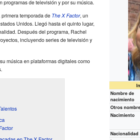
n programas de televisión y por su música.
la primera temporada de
The X Factor
, un
tados Unidos. Llegó hasta el quinto lugar,
nalidad. Después del programa, Rachel
oyectos, incluyendo series de televisión y
su música en plataformas digitales como
.
I
Nombre de
nacimiento
Otros nombr
Talentos
Nacimiento
ca
Factor
Nacionalidad
acadas en The X Factor