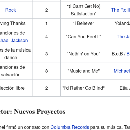
"(I Can't Get No)
Rock
2
The Roll
Satisfaction"
iving Thanks
1
"I Believe"
Yoland
anciones de
4
"Can You Feel It"
The J
chael Jackson
os de la música
3
"Nothin' on You"
B.o.B /
B
dance
anciones de
8
"Music and Me"
Michael
salvación
lección libre
2
"I'd Rather Go Blind"
Etta
tor: Nuevos Proyectos
hel firmó un contrato con
Columbia Records
para su música. Tam