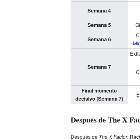
Semana 4
Semana 5
G
C
Semana 6
Mi
Éxit
Semana 7
C
Final momento
E
decisivo
(Semana 7)
Después de The X Fac
Después de
The X Factor
, Rac