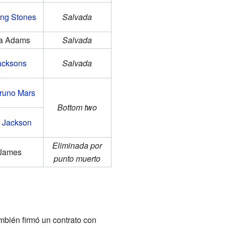
ing Stones
Salvada
a Adams
Salvada
acksons
Salvada
runo Mars
Bottom two
 Jackson
Eliminada por
 James
punto muerto
bién firmó un contrato con