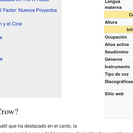
Lengua
materna
 Factor: Nuevos Proyectos
Ca
Altura
n y el Cine
In
w
Ocupación
Años activa
Seudónimo
ow
Géneros
Instrumento
Tipo de voz
Discográfica
Sitio web
Crow?
átil que ha destacado en el canto, la