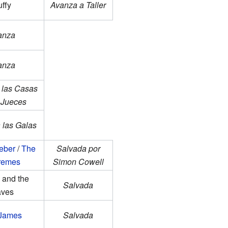
ffy
Avanza a Taller
anza
anza
 las Casas
 Jueces
 las Galas
ieber
/
The
Salvada por
remes
Simon Cowell
 and the
Salvada
ves
 James
Salvada