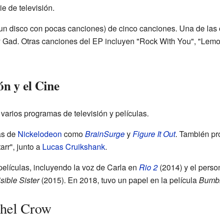
e de televisión.
n disco con pocas canciones) de cinco canciones. Una de las c
y Gad. Otras canciones del EP incluyen "Rock With You", "Lemo
ón y el Cine
varios programas de televisión y películas.
as de
Nickelodeon
como
BrainSurge
y
Figure It Out
. También pr
rr", junto a
Lucas Cruikshank
.
elículas, incluyendo la voz de Carla en
Rio 2
(2014) y el person
isible Sister
(2015). En 2018, tuvo un papel en la película
Bumbl
chel Crow