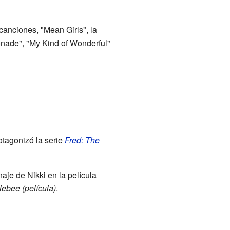
anciones, "Mean Girls", la
nade", "My Kind of Wonderful"
otagonizó la serie
Fred: The
aje de Nikki en la película
ebee (película)
.