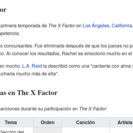
or
a primera temporada de
The X Factor
en
Los Ángeles
,
California
mpetencia.
es concursantes. Fue eliminada después de que los jueces no pud
co. Al conocer los resultados, Rachel se emocionó mucho en el
rían mucho.
L.A. Reid
la describió como una "cantante con alma
cucharía mucho más de ella".
as en The X Factor
canciones durante su participación en
The X Factor
:
Tema
Orden
Canción
Artista
lección del