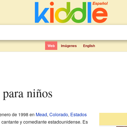
Web
Imágenes
English
 para niños
 enero de 1998 en
Mead
,
Colorado
,
Estados
iz, cantante y comediante estadounidense. Es