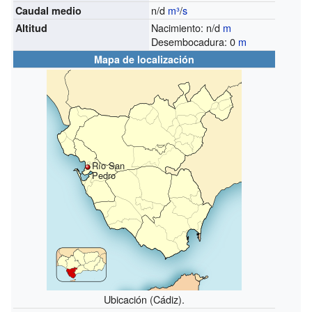
n/d
m³
/
s
Caudal medio
Nacimiento: n/d
m
Altitud
Desembocadura: 0
m
Mapa de localización
Río San
Pedro
Ubicación (Cádiz).