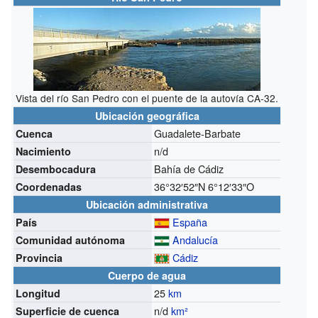
Vista del río San Pedro con el puente de la autovía CA-32.
Ubicación geográfica
Guadalete-Barbate
Cuenca
n/d
Nacimiento
Bahía de Cádiz
Desembocadura
36°32′52″N
6°12′33″O
Coordenadas
Ubicación administrativa
España
País
Andalucía
Comunidad autónoma
Cádiz
Provincia
Cuerpo de agua
25
km
Longitud
n/d
km²
Superficie de cuenca