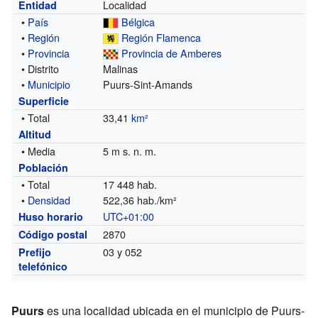
Localidad
Entidad
•
País
Bélgica
•
Región
Región Flamenca
•
Provincia
Provincia de Amberes
• Distrito
Malinas
•
Municipio
Puurs-Sint-Amands
Superficie
• Total
33,41
km²
Altitud
• Media
5 m s. n. m.
Población
• Total
17 448 hab.
•
Densidad
522,36 hab./km²
UTC+01:00
Huso horario
2870
Código postal
03 y 052
Prefijo
telefónico
Puurs
es una localidad ubicada en el municipio de Puurs-