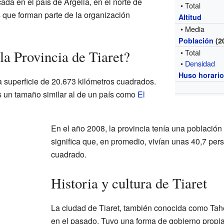
ada en el país de Argelia, en el norte de
• Total
s que forman parte de la organización
Altitud
• Media
Población
(2
la Provincia de Tiaret?
• Total
•
Densidad
Huso horari
a superficie de 20.673 kilómetros cuadrados.
s un tamaño similar al de un país como
El
En el año 2008, la provincia tenía una població
significa que, en promedio, vivían unas 40,7 per
cuadrado.
Historia y cultura de Tiaret
La ciudad de Tiaret, también conocida como Tahe
en el pasado. Tuvo una forma de gobierno propia 