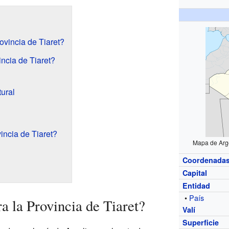
ovincia de Tiaret?
ncia de Tiaret?
tural
incia de Tiaret?
Mapa de Argel
Coordenada
Capital
Entidad
•
País
a la Provincia de Tiaret?
Valí
Superficie