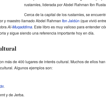
rustamíes, liderada por Abdel Rahman Ibn Rust
Cerca de la capital de los rustamíes, se encuentr
ador y maestro llamado Abdel Rahman
Ibn Jaldún
(que vivió entr
 obra
Al-
Muqaddima
. Este libro es muy valioso para entender có
toria y sigue siendo una referencia importante hoy en día.
ultural
on más de 400 lugares de interés cultural. Muchos de ellos han
 cultural. Algunos ejemplos son:
ir
.
mt y de Jerba.