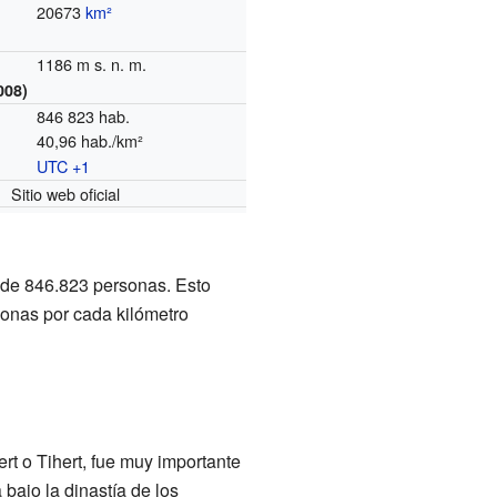
20673
km²
1186 m s. n. m.
008)
846 823 hab.
40,96 hab./km²
UTC +1
o
Sitio web oficial
n de 846.823 personas. Esto
sonas por cada kilómetro
rt o Tihert, fue muy importante
bajo la dinastía de los