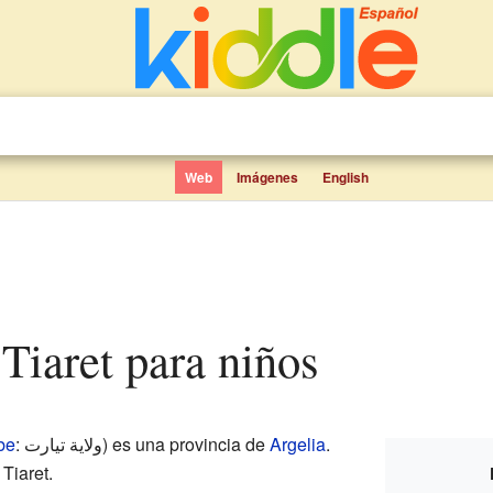
Web
Imágenes
English
 Tiaret para niños
be
: ولاية تيارت) es una provincia de
Argelia
.
 Tiaret.