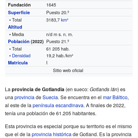
1645
Fundación
Puesto 20.º
Superficie
• Total
3183,7
km²
Altitud
• Media
n/d m s. n. m.
Puesto 21.º
Población
(2022)
• Total
61 205 hab.
•
Densidad
19,2 hab./km²
I
Matrícula
Sitio web oficial
La
provincia de Gotlandia
(en sueco:
Gotlands län
) es
una
provincia
de
Suecia
. Se encuentra en el
mar Báltico
,
al este de la
península escandinava
. A finales de 2022,
tenía una población de 61.205 habitantes.
Esta provincia es especial porque su territorio es el mismo
que el de la
provincia histórica
de Gotland. Es la provincia