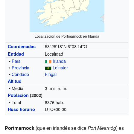
Localización de Portmarnock en Irlanda
53°25′18″N
6°08′14″O
Coordenadas
Localidad
Entidad
•
País
Irlanda
•
Provincia
Leinster
•
Condado
Fingal
Altitud
• Media
3 m s. n. m.
Población
(2002)
• Total
8376 hab.
UTC±00:00
Huso horario
Portmarnock
(que en irlandés se dice
Port Mearnóg
) es