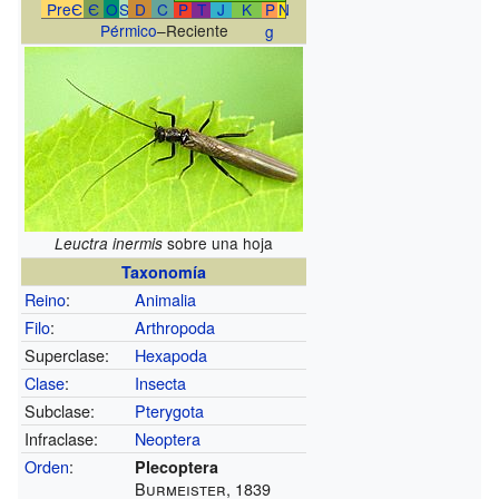
PreЄ
Є
O
S
D
C
P
T
J
K
P
N
Pérmico
–Reciente
g
sobre una hoja
Leuctra inermis
Taxonomía
Reino
:
Animalia
Filo
:
Arthropoda
Superclase:
Hexapoda
Clase
:
Insecta
Subclase:
Pterygota
Infraclase:
Neoptera
Orden
:
Plecoptera
Burmeister, 1839