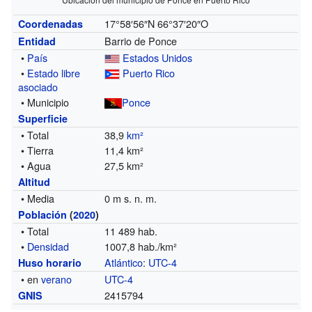
17°58′56″N
66°37′20″O
Coordenadas
Barrio de Ponce
Entidad
•
País
Estados Unidos
•
Estado libre
Puerto Rico
asociado
• Municipio
Ponce
Superficie
• Total
38,9
km²
• Tierra
11,4 km²
• Agua
27,5 km²
Altitud
• Media
0 m s. n. m.
Población
(
2020
)
• Total
11 489 hab.
•
Densidad
1007,8 hab./km²
Atlántico
:
UTC-4
Huso horario
• en
verano
UTC-4
2415794
GNIS