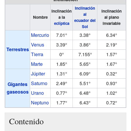
Inclinación
Inclinación
Inclinación
al
Nombre
a la
al plano
ecuador del
eclíptica
invariable
Sol
Mercurio
7.01°
3.38°
6.34°
Venus
3.39°
3.86°
2.19°
Terrestres
Tierra
0°
7.155°
1.57°
Marte
1.85°
5.65°
1.67°
Júpiter
1.31°
6.09°
0.32°
Saturno
2.49°
5.51°
0.93°
Gigantes
gaseosos
Urano
0.77°
6.48°
1.02°
Neptuno
1.77°
6.43°
0.72°
Contenido