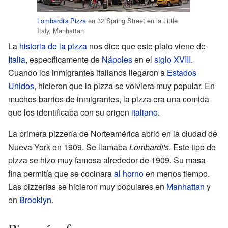
Lombardi's Pizza
en 32 Spring Street en la Little
Italy, Manhattan
La
historia de la pizza
nos dice que este plato viene de
Italia
, específicamente de
Nápoles
en el
siglo XVIII
.
Cuando los inmigrantes italianos llegaron a
Estados
Unidos
, hicieron que la pizza se volviera muy popular. En
muchos barrios de inmigrantes, la pizza era una comida
que los identificaba con su origen
italiano
.
La primera pizzería de Norteamérica abrió en la ciudad de
Nueva York en 1909. Se llamaba
Lombardi's
. Este tipo de
pizza se hizo muy famosa alrededor de 1909. Su masa
fina permitía que se cocinara
al horno
en menos tiempo.
Las pizzerías se hicieron muy populares en
Manhattan
y
en
Brooklyn
.