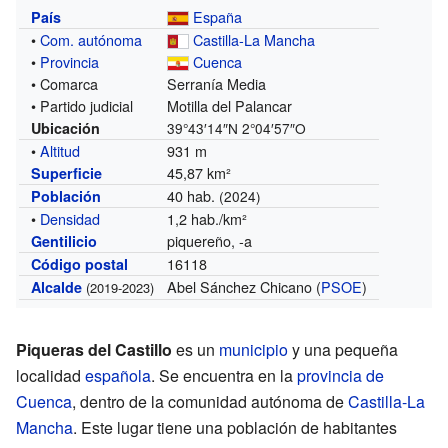
España
País
•
Com. autónoma
Castilla-La Mancha
•
Provincia
Cuenca
• Comarca
Serranía Media
• Partido judicial
Motilla del Palancar
Ubicación
39°43′14″N
2°04′57″O
•
Altitud
931 m
45,87 km²
Superficie
40 hab.
Población
(2024)
•
Densidad
1,2 hab./km²
piquereño, -a
Gentilicio
16118
Código postal
Abel Sánchez Chicano (
PSOE
)
Alcalde
(2019-2023)
Piqueras del Castillo
es un
municipio
y una pequeña
localidad
española
. Se encuentra en la
provincia de
Cuenca
, dentro de la comunidad autónoma de
Castilla-La
Mancha
. Este lugar tiene una población de
habitantes