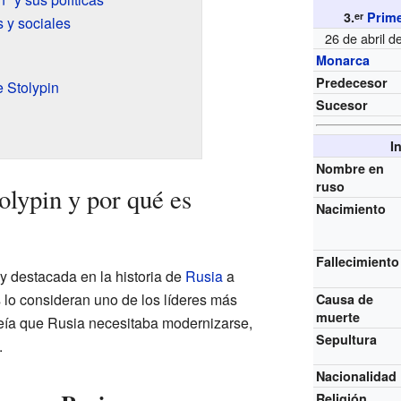
3.
Prime
er
 y sociales
26 de abril 
Monarca
Predecesor
e Stolypin
Sucesor
I
Nombre en
ruso
olypin y por qué es
Nacimiento
Fallecimiento
uy destacada en la historia de
Rusia
a
 lo consideran uno de los líderes más
Causa de
muerte
reía que Rusia necesitaba modernizarse,
Sepultura
.
Nacionalidad
Religión