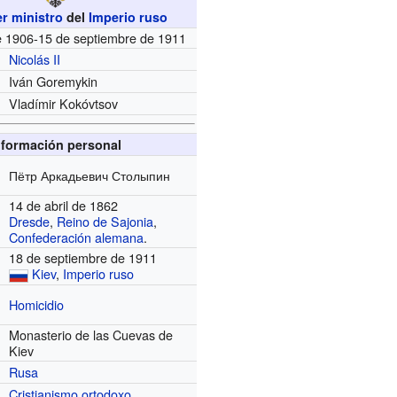
r ministro
del
Imperio ruso
de 1906-15 de septiembre de 1911
Nicolás II
Iván Goremykin
Vladímir Kokóvtsov
nformación personal
Пётр Аркадьевич Столыпин
14 de abril de 1862
Dresde
,
Reino de Sajonia
,
Confederación alemana
.
18 de septiembre de 1911
Kiev
,
Imperio ruso
Homicidio
Monasterio de las Cuevas de
Kiev
Rusa
Cristianismo ortodoxo