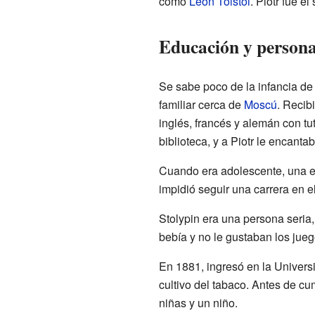
como
León Tolstói
. Piotr fue e
Educación y persona
Se sabe poco de la infancia de 
familiar cerca de
Moscú
. Recib
inglés, francés y alemán con tu
biblioteca, y a Piotr le encantab
Cuando era adolescente, una en
impidió seguir una carrera en e
Stolypin era una persona seria
bebía y no le gustaban los jueg
En 1881, ingresó en la Univers
cultivo del tabaco. Antes de cu
niñas y un niño.