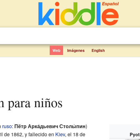
Web
Imágenes
English
in para niños
n
ruso
:
Пётр Арка́дьевич Столы́пин
)
ril de 1862, y fallecido en
Kiev
, el 18 de
Pyot