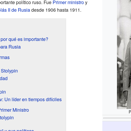
ortante político ruso. Fue
Primer ministro
y
lás II de Rusia
desde 1906 hasta 1911.
y por qué es importante?
para Rusia
ormas
 Stolypin
idad
pin
 Un líder en tiempos difíciles
Primer Ministro
P
tolypin
" y sus políticas