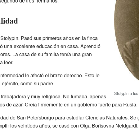
l segundo de tres hermanos.
lidad
Stolypin. Pasó sus primeros años en la finca
ió una excelente educación en casa. Aprendió
tores. La casa de su familia tenía una gran
a leer.
fermedad le afectó el brazo derecho. Esto le
l ejército, como su padre.
Stolypin a lo
, trabajadora y muy religiosa. No fumaba, apenas
os de azar. Creía firmemente en un gobierno fuerte para Rusia.
idad de San Petersburgo para estudiar Ciencias Naturales. Se g
mplir los veintidós años, se casó con Olga Borísovna Neidgardt. 