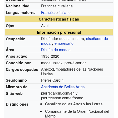
Francesa e italiana
Nacionalidad
Francés
e
italiano
Lengua materna
Características físicas
Azul
Ojos
Información profesional
Diseñador de alta costura,
diseñador de
Ocupación
moda
y
empresario
Diseño de modas
Área
1936-2020
Años activo
moda unisex, prêt-à-porter
Conocido por
Anexo:Embajadores de las Naciones
Cargos ocupados
Unidas
Pierre Cardin
Seudónimo
Academia de Bellas Artes
Miembro de
pierrecardin.com/en
y
Sitio web
pierrecardin.com/fr/home
Caballero de las Artes y las Letras
Distinciones
Comandante de la Orden Nacional del
Mérito