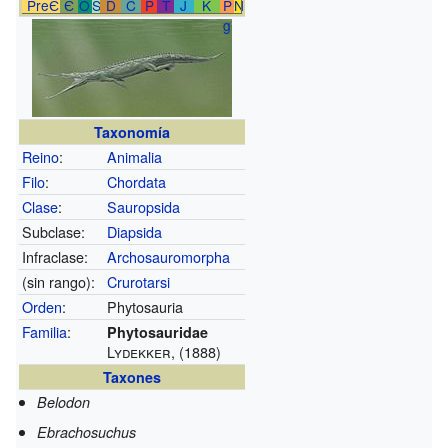
PreЄ
Є
O
S
D
C
P
T
J
K
P
N
g
Taxonomía
Reino
:
Animalia
Filo
:
Chordata
Clase
:
Sauropsida
Subclase:
Diapsida
Infraclase:
Archosauromorpha
(sin rango):
Crurotarsi
Orden
:
Phytosauria
Familia
:
Phytosauridae
Lydekker, (1888)
Taxones
Belodon
Ebrachosuchus