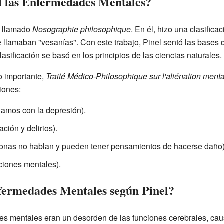
l las Enfermedades Mentales?
ro llamado
Nosographie philosophique
. En él, hizo una clasific
 llamaban "vesanías". Con este trabajo, Pinel sentó las bases 
asificación se basó en los principios de las ciencias naturales.
ro importante,
Traité Médico-Philosophique sur l'aliénation ment
iones:
amos con la depresión).
ción y delirios).
onas no hablan y pueden tener pensamientos de hacerse daño)
ciones mentales).
fermedades Mentales según Pinel?
es mentales eran un desorden de las funciones cerebrales, caus