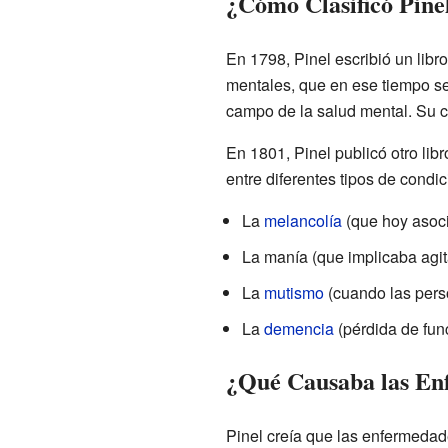
¿Cómo Clasificó Pine
En 1798, Pinel escribió un lib
mentales, que en ese tiempo se
campo de la salud mental. Su cl
En 1801, Pinel publicó otro lib
entre diferentes tipos de condic
La
melancolía
(que hoy asoci
La manía (que implicaba agita
La
mutismo
(cuando las pers
La
demencia
(pérdida de fun
¿Qué Causaba las En
Pinel creía que las enfermedad