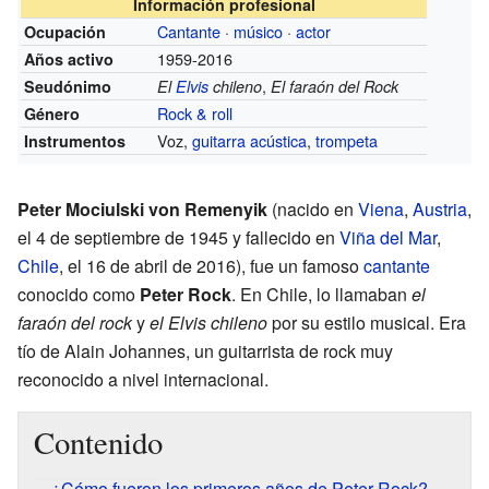
Información profesional
Cantante
·
músico
·
actor
Ocupación
1959-2016
Años activo
,
Seudónimo
El
Elvis
chileno
El faraón del Rock
Rock & roll
Género
Voz,
guitarra acústica
,
trompeta
Instrumentos
Peter Mociulski von Remenyik
(nacido en
Viena
,
Austria
,
el 4 de septiembre de 1945 y fallecido en
Viña del Mar
,
Chile
, el 16 de abril de 2016), fue un famoso
cantante
conocido como
Peter Rock
. En Chile, lo llamaban
el
faraón del rock
y
el Elvis chileno
por su estilo musical. Era
tío de Alain Johannes, un guitarrista de rock muy
reconocido a nivel internacional.
Contenido
¿Cómo fueron los primeros años de Peter Rock?