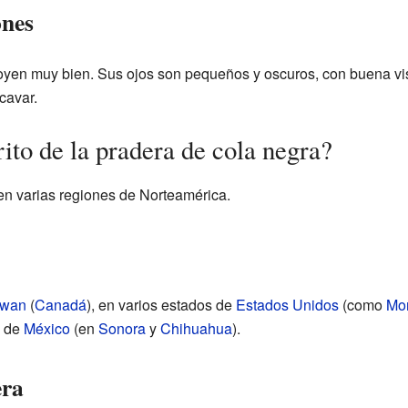
ones
oyen muy bien. Sus ojos son pequeños y oscuros, con buena vis
 cavar.
ito de la pradera de cola negra?
en varias regiones de Norteamérica.
ewan
(
Canadá
), en varios estados de
Estados Unidos
(como
Mo
e de
México
(en
Sonora
y
Chihuahua
).
era