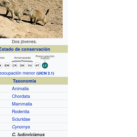
Dos jóvenes.
Estado de conservación
eocupación menor
(
UICN 3.1
)
Taxonomía
Animalia
Chordata
Mammalia
Rodentia
Sciuridae
Cynomys
C. ludovicianus