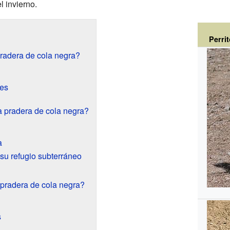
l invierno.
Perri
pradera de cola negra?
nes
la pradera de cola negra?
a
su refugio subterráneo
 pradera de cola negra?
s