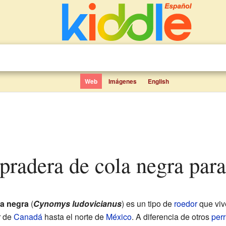
Web
Imágenes
English
a pradera de cola negra par
la negra
(
Cynomys ludovicianus
) es un tipo de
roedor
que viv
r de
Canadá
hasta el norte de
México
. A diferencia de otros
perr