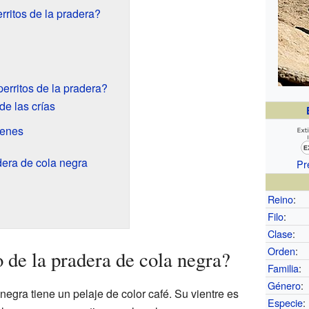
ritos de la pradera?
erritos de la pradera?
e las crías
venes
dera de cola negra
Pr
Reino
:
Filo
:
Clase
:
Orden
:
 de la pradera de cola negra?
Familia
:
Género
:
 negra tiene un pelaje de color café. Su vientre es
Especie
: