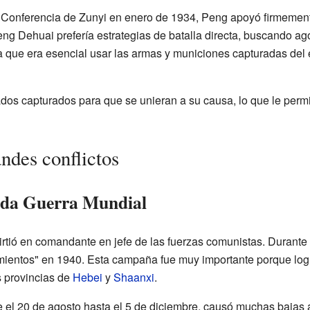
a Conferencia de Zunyi en enero de 1934, Peng apoyó firmem
 Peng Dehuai prefería estrategias de batalla directa, buscando a
ía que era esencial usar las armas y municiones capturadas de
dos capturados para que se unieran a su causa, lo que le per
ndes conflictos
unda Guerra Mundial
tió en comandante en jefe de las fuerzas comunistas. Durante 
entos" en 1940. Esta campaña fue muy importante porque logró
 provincias de
Hebei
y
Shaanxi
.
 el 20 de agosto hasta el 5 de diciembre, causó muchas bajas a