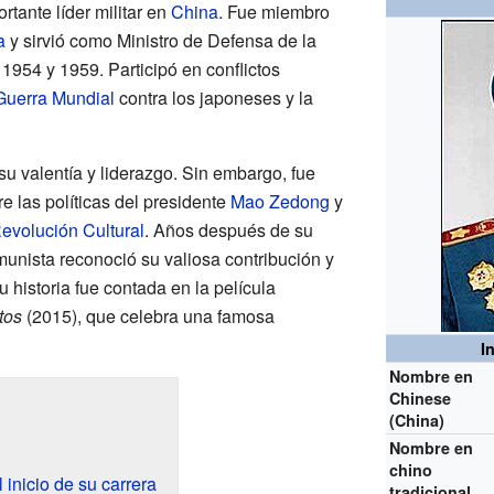
tante líder militar en
China
. Fue miembro
a
y sirvió como Ministro de Defensa de la
1954 y 1959. Participó en conflictos
uerra Mundial
contra los japoneses y la
u valentía y liderazgo. Sin embargo, fue
re las políticas del presidente
Mao Zedong
y
evolución Cultural
. Años después de su
munista reconoció su valiosa contribución y
 historia fue contada en la película
tos
(2015), que celebra una famosa
I
Nombre en
Chinese
(China)
Nombre en
chino
 inicio de su carrera
tradicional