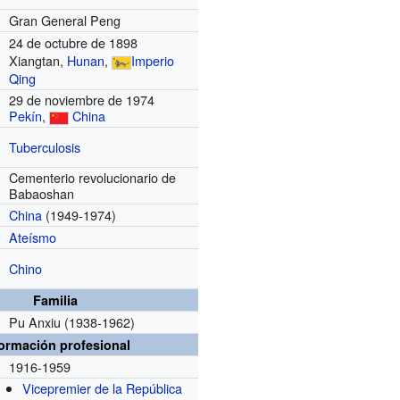
Gran General Peng
24 de octubre de 1898
Xiangtan,
Hunan
,
Imperio
Qing
29 de noviembre de 1974
Pekín
,
China
Tuberculosis
Cementerio revolucionario de
Babaoshan
China
(1949-1974)
Ateísmo
Chino
Familia
Pu Anxiu
(1938-1962)
formación profesional
1916-1959
Vicepremier de la República