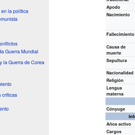
Apodo
n la política
Nacimiento
omunista
Fallecimiento
nflictos
Causa de
da Guerra Mundial
muerte
Sepultura
 y la Guerra de Corea
Nacionalidad
Religión
miento
Lengua
materna
críticas
ento
Cónyuge
In
Años activo
Cargos