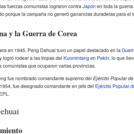
 las fuerzas comunistas lograron contra
Japón
en toda la guerra
do porque la campaña no generó ganancias duraderas para el ter
na y la Guerra de Corea
era en 1945, Peng Dehuai tuvo un papel destacado en la
Guerr
y logró rodear a las tropas del
Kuomintang
en
Pekín
, lo que lle
pas comunistas que ocuparon varias provincias.
eng fue nombrado comandante supremo del
Ejército Popular de
 1954, fue designado comandante en jefe del
Ejército Popular d
 EPL.
Dehuai
lamiento