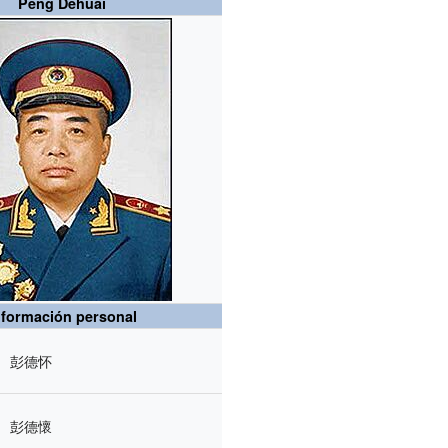
Peng Dehuai
nformación personal
彭德怀
彭德懷