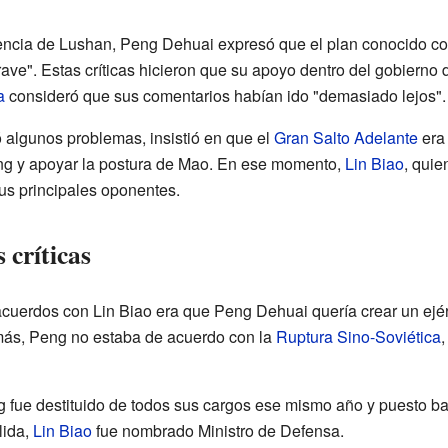
rencia de Lushan, Peng Dehuai expresó que el plan conocido c
rave". Estas críticas hicieron que su apoyo dentro del gobierno 
a
consideró que sus comentarios habían ido "demasiado lejos".
lgunos problemas, insistió en que el
Gran Salto Adelante
era 
Peng y apoyar la postura de Mao. En ese momento,
Lin Biao
, qui
sus principales oponentes.
 críticas
cuerdos con Lin Biao era que Peng Dehuai quería crear un ejér
emás, Peng no estaba de acuerdo con la
Ruptura Sino-Soviética
,
 fue destituido de todos sus cargos ese mismo año y puesto bajo
lida,
Lin Biao
fue nombrado Ministro de Defensa.