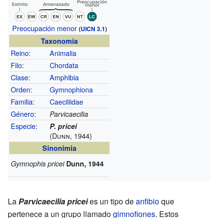
Preocupación menor
(
UICN 3.1
)
Taxonomía
Reino
:
Animalia
Filo
:
Chordata
Clase
:
Amphibia
Orden
:
Gymnophiona
Familia
:
Caeciliidae
Género
:
Parvicaecilia
Especie
:
P. pricei
(Dunn, 1944)
Sinonimia
Gymnophis pricei
Dunn, 1944
La
Parvicaecilia pricei
es un tipo de
anfibio
que
pertenece a un grupo llamado
gimnofiones
. Estos