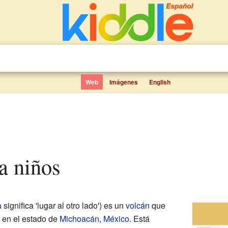
Web
Imágenes
English
ra niños
a
significa 'lugar al otro lado') es un
volcán
que
a en el estado de
Michoacán
,
México
. Está