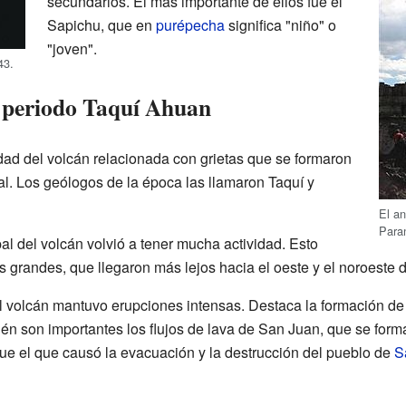
secundarios. El más importante de ellos fue el
Sapichu, que en
purépecha
significa "niño" o
"joven".
43.
l periodo Taquí Ahuan
vidad del volcán relacionada con grietas que se formaron
pal. Los geólogos de la época las llamaron Taquí y
El a
Paran
pal del volcán volvió a tener mucha actividad. Esto
 grandes, que llegaron más lejos hacia el oeste y el noroeste d
, el volcán mantuvo erupciones intensas. Destaca la formación 
ién son importantes los flujos de lava de San Juan, que se forma
 fue el que causó la evacuación y la destrucción del pueblo de
S