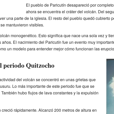
El pueblo de Paricutín desapareció por complet
ahora se encuentra el cráter del volcán. Del se
er una parte de la iglesia. El resto del pueblo quedó cubierto por
r se mantuvieron visibles.
olcán monogenético. Esto significa que nace una sola vez y ti
años. El nacimiento del Paricutín fue un evento muy importante
como un modelo para entender mejor cómo funcionan las erupci
l periodo Quitzocho
actividad del volcán se concentró en unas grietas que
yusuru. Lo más importante de este periodo fue que se
. También hubo flujos de lava constantes y la expulsión
n creció rápidamente. Alcanzó 200 metros de altura en