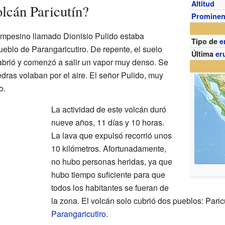
Altitud
lcán Paricutín?
Prominen
ampesino llamado Dionisio Pulido estaba
Tipo de
e
pueblo de Parangaricutiro. De repente, el suelo
Última
er
 abrió y comenzó a salir un vapor muy denso. Se
dras volaban por el aire. El señor Pulido, muy
o.
La actividad de este volcán duró
nueve años, 11 días y 10 horas.
La lava que expulsó recorrió unos
10 kilómetros. Afortunadamente,
no hubo personas heridas, ya que
hubo tiempo suficiente para que
todos los habitantes se fueran de
la zona. El volcán solo cubrió dos pueblos: Paric
Parangaricutiro
.