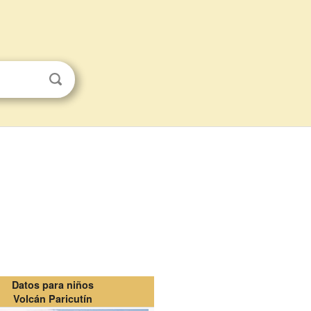
Datos para niños
Volcán Paricutín