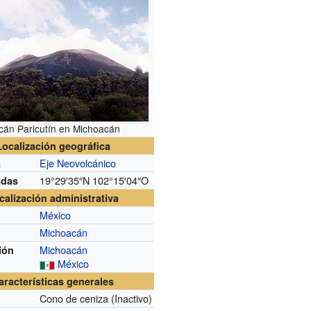
cán Paricutín en Michoacán
Localización geográfica
Eje Neovolcánico
a
19°29′35″N
102°15′04″O
adas
calización administrativa
México
Michoacán
Michoacán
ión
México
aracterísticas generales
Cono de ceniza (Inactivo)