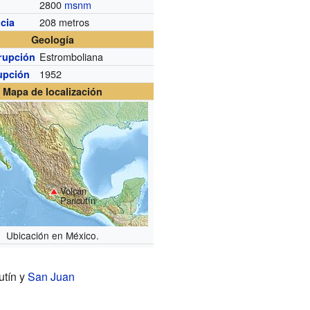
2800
msnm
208 metros
cia
Geología
Estromboliana
rupción
1952
upción
Mapa de localización
Volcán
Paricutín
Ubicación en México.
utín y
San Juan