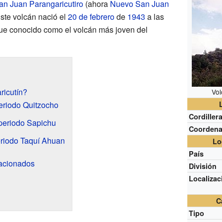
an Juan Parangaricutiro
(ahora
Nuevo San Juan
Este volcán nació el
20 de febrero
de
1943
a las
fue conocido como el volcán más joven del
ricutín?
Vol
periodo Quitzocho
Cordiller
periodo Sapichu
Coorden
periodo Taquí Ahuan
Lo
País
lacionados
División
Localizac
C
Tipo