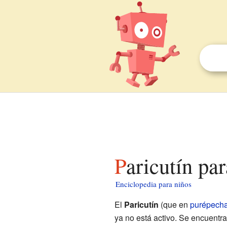
Paricutín pa
Enciclopedia para niños
El
Paricutín
(que en
purépech
ya no está activo. Se encuentr