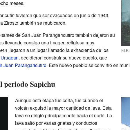
ocho meses.
aricutín tuvieron que ser evacuados en junio de 1943.
 Zirosto también se reubicaron.
itantes de San Juan Parangaricutiro también dejaron su
os llevando consigo una imagen religiosa muy
944 llegaron a un lugar llamado la exhacienda de los
El Pa
e
Uruapan
, decidieron construir su nuevo pueblo, que
 Juan Parangaricutiro
. Este nuevo pueblo se convirtió en muni
l periodo Sapichu
Aunque esta etapa fue corta, fue cuando el
volcán expulsó la mayor cantidad de lava. Esta
lava se dirigió principalmente hacia el norte. La
lava salió por varias grietas y conductos