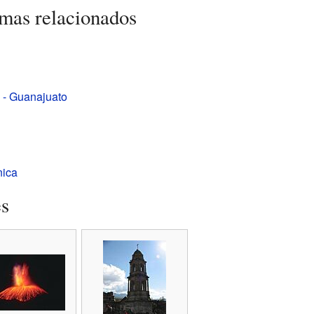
emas relacionados
 - Guanajuato
nica
es