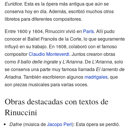
Eurídice
. Esta es la ópera más antigua que aún se
conserva hoy en día. Además, escribió muchos otros
libretos para diferentes compositores.
Entre 1600 y 1604, Rinuccini vivió en
París
. Allí pudo
conocer el Ballet Francés de la Corte, lo que seguramente
influyó en su trabajo. En 1608, colaboró con el famoso
compositor
Claudio Monteverdi
. Juntos crearon obras
como
Il ballo delle ingrate
y
L'Arianna
. De
L'Arianna
, solo
se conserva una parte muy famosa llamada
El lamento de
Ariadna
. También escribieron algunos
madrigales
, que
son piezas musicales para varias voces.
Obras destacadas con textos de
Rinuccini
Dafne
(música de
Jacopo Peri
): Esta ópera se perdió.