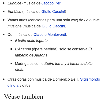
Eurídice
(música de
Jacopo Peri
)
Eurídice
(música de
Giulio Caccini
)
Varias arias (canciones para una sola voz) de
Le nuove
musiche
(música de
Giulio Caccini
)
Con música de
Claudio Monteverdi
:
Il ballo delle ingrate
L'Arianna
(ópera perdida): solo se conserva
El
lamento de Ariadna
.
Madrigales como
Zefiro torna
y
Il lamento della
ninfa
.
Otras obras con música de Domenico Belli,
Sigismondo
d'India
y otros.
Véase también