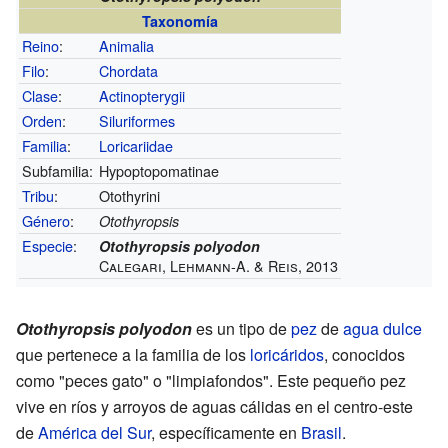
Taxonomía
Reino
:
Animalia
Filo
:
Chordata
Clase
:
Actinopterygii
Orden
:
Siluriformes
Familia
:
Loricariidae
Subfamilia:
Hypoptopomatinae
Tribu
:
Otothyrini
Género
:
Otothyropsis
Especie
:
Otothyropsis polyodon
Calegari, Lehmann-A. & Reis, 2013
Otothyropsis polyodon
es un tipo de
pez
de
agua dulce
que pertenece a la familia de los
loricáridos
, conocidos
como "peces gato" o "limpiafondos". Este pequeño pez
vive en ríos y arroyos de aguas cálidas en el centro-este
de
América del Sur
, específicamente en
Brasil
.