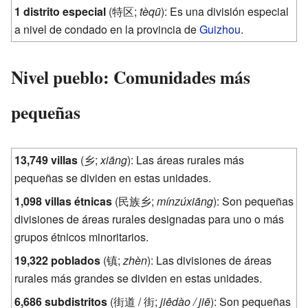
1 distrito especial
(
特区
;
tèqū
): Es una división especial
a nivel de condado en la provincia de
Guizhou
.
Nivel pueblo: Comunidades más
pequeñas
13,749 villas
(
乡
;
xiāng
): Las áreas rurales más
pequeñas se dividen en estas unidades.
1,098 villas étnicas
(
民族乡
;
mínzúxiāng
): Son pequeñas
divisiones de áreas rurales designadas para uno o más
grupos étnicos minoritarios.
19,322 poblados
(
镇
;
zhèn
): Las divisiones de áreas
rurales más grandes se dividen en estas unidades.
6,686 subdistritos
(
街道 / 街
;
jiēdào / jiē
): Son pequeñas