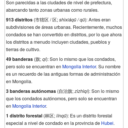
Son parecidas a las ciudades de nivel de prefectura,
abarcando tanto zonas urbanas como rurales.
913 distritos
(
市辖区 / 区
;
shìxiáqū / qū
): Antes eran
subdivisiones de áreas urbanas. Recientemente, muchos
condados se han convertido en distritos, por lo que ahora
los distritos a menudo incluyen ciudades, pueblos y
tierras de cultivo.
49 banderas
(
旗
;
qí
): Son lo mismo que los condados,
pero solo se encuentran en
Mongolia Interior
. Su nombre
es un recuerdo de las antiguas formas de administración
en Mongolia.
3 banderas autónomas
(
自治旗
;
zìzhìqí
): Son lo mismo
que los condados autónomos, pero solo se encuentran
en
Mongolia Interior
.
1 distrito forestal
(
林区
;
línqū
): Es un distrito forestal
especial a nivel de condado en la provincia de
Hubei
.