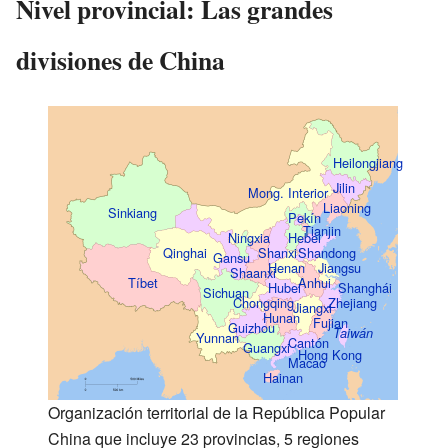
Nivel provincial: Las grandes
divisiones de China
Heilongjiang
Jilin
Mong. Interior
Liaoning
Sinkiang
Pekín
Tianjin
Ningxia
Hebei
Qinghai
Shanxi
Shandong
Gansu
Henan
Jiangsu
Shaanxi
Tíbet
Anhui
Hubei
Shanghái
Sichuan
Chongqing
Zhejiang
Jiangxi
Hunan
Fujian
Guizhou
Taiwán
Yunnan
Cantón
Guangxi
Hong Kong
Macao
Hainan
Organización territorial de la República Popular
China que incluye 23 provincias, 5 regiones