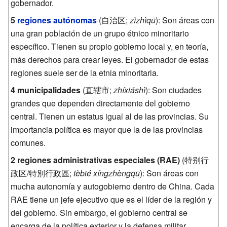
gobernador.
5
regiones autónomas
(
自治区
;
zìzhìqū
): Son áreas con
una gran población de un grupo étnico minoritario
específico. Tienen su propio gobierno local y, en teoría,
más derechos para crear leyes. El gobernador de estas
regiones suele ser de la etnia minoritaria.
4 municipalidades
(
直辖市
;
zhíxiáshì
): Son ciudades
grandes que dependen directamente del gobierno
central. Tienen un estatus igual al de las provincias. Su
importancia política es mayor que la de las provincias
comunes.
2 regiones administrativas especiales (RAE)
(
特别行
政区
/
特別行政區
;
tèbié xíngzhèngqū
): Son áreas con
mucha autonomía y autogobierno dentro de China. Cada
RAE tiene un jefe ejecutivo que es el líder de la región y
del gobierno. Sin embargo, el gobierno central se
encarga de la política exterior y la defensa militar.