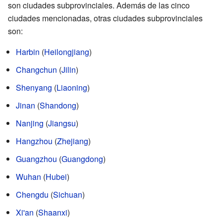
son ciudades subprovinciales. Además de las cinco
ciudades mencionadas, otras ciudades subprovinciales
son:
Harbin
(
Heilongjiang
)
Changchun
(
Jilin
)
Shenyang
(
Liaoning
)
Jinan
(
Shandong
)
Nanjing
(
Jiangsu
)
Hangzhou
(
Zhejiang
)
Guangzhou
(
Guangdong
)
Wuhan
(
Hubei
)
Chengdu
(
Sichuan
)
Xi'an
(
Shaanxi
)