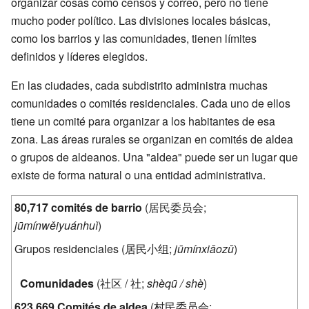
organizar cosas como censos y correo, pero no tiene
mucho poder político. Las divisiones locales básicas,
como los barrios y las comunidades, tienen límites
definidos y líderes elegidos.
En las ciudades, cada subdistrito administra muchas
comunidades o comités residenciales. Cada uno de ellos
tiene un comité para organizar a los habitantes de esa
zona. Las áreas rurales se organizan en comités de aldea
o grupos de aldeanos. Una "aldea" puede ser un lugar que
existe de forma natural o una entidad administrativa.
80,717 comités de barrio
(
居民委员会
;
jūmínwěiyuánhuì
)
Grupos residenciales (
居民小组
;
jūmínxiǎozǔ
)
Comunidades
(
社区 / 社
;
shèqū / shè
)
623,669 Comités de aldea
(
村民委员会
;