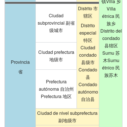
镇
Villa
乡
Distrito
市
Villa
Ciudad
辖区
étnica
民
subprovincial
副省
族乡
Distrito
C
级城市
Distrito del
especial
condado
特区
县辖区
Ciudad
Ciudad prefectura
Sumu
苏
condado
地级市
木
Sumu
Provincia
县级市
étnico
民
Condado
省
族苏木
县
Prefectura
Condado
autónoma
自治州
autónomo
Prefectura
地区
自治县
Ciudad de nivel subprefectura
副地级市