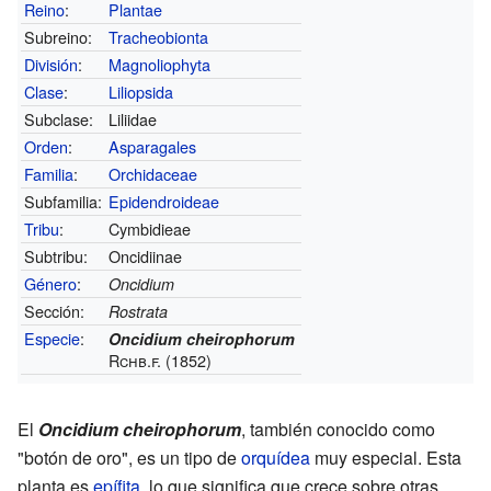
Reino
:
Plantae
Subreino:
Tracheobionta
División
:
Magnoliophyta
Clase
:
Liliopsida
Subclase:
Liliidae
Orden
:
Asparagales
Familia
:
Orchidaceae
Subfamilia:
Epidendroideae
Tribu
:
Cymbidieae
Subtribu:
Oncidiinae
Género
:
Oncidium
Sección:
Rostrata
Especie
:
Oncidium cheirophorum
Rchb.f. (1852)
El
Oncidium cheirophorum
, también conocido como
"botón de oro", es un tipo de
orquídea
muy especial. Esta
planta es
epífita
, lo que significa que crece sobre otras