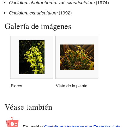
Oncidium cheirophorum
var.
exauriculatum
(1974)
Oncidium exauriculatum
(1992)
Galería de imágenes
Flores
Vista de la planta
Véase también
En inglés:
Oncidium cheirophorum Facts for Kids