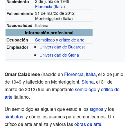
2 de junio de 1949
Nacimiento
Florencia
(
Italia
)
31 de marzo de 2012
Fallecimiento
Monteriggioni (Italia)
Italiana
Nacionalidad
Información profesional
Semiólogo
y
crítico de arte
Ocupación
Universidad de Bucarest
Empleador
Universidad de Siena
Omar Calabrese
(nacido en
Florencia
,
Italia
, el 2 de junio
de 1949 y fallecido en Monteriggioni,
Siena
, el 31 de
marzo de 2012) fue un importante
semiólogo
y
crítico de
arte
italiano.
Un semiológo es alguien que estudia los
signos
y los
símbolos
, y cómo los usamos para comunicarnos. Un
crítico de arte analiza y valora las
obras de arte
.