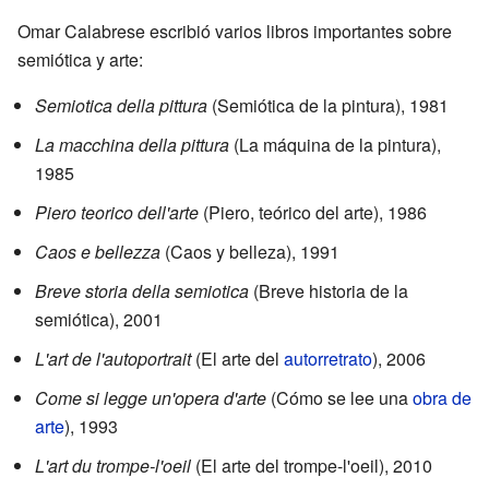
Omar Calabrese escribió varios libros importantes sobre
semiótica y arte:
Semiotica della pittura
(Semiótica de la pintura), 1981
La macchina della pittura
(La máquina de la pintura),
1985
Piero teorico dell'arte
(Piero, teórico del arte), 1986
Caos e bellezza
(Caos y belleza), 1991
Breve storia della semiotica
(Breve historia de la
semiótica), 2001
L'art de l'autoportrait
(El arte del
autorretrato
), 2006
Come si legge un'opera d'arte
(Cómo se lee una
obra de
arte
), 1993
L'art du trompe-l'oeil
(El arte del trompe-l'oeil), 2010