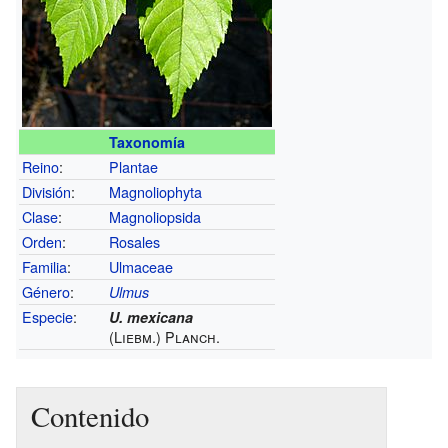
Taxonomía
Reino
:
Plantae
División
:
Magnoliophyta
Clase
:
Magnoliopsida
Orden
:
Rosales
Familia
:
Ulmaceae
Género
:
Ulmus
Especie
:
U. mexicana
(Liebm.) Planch.
Contenido