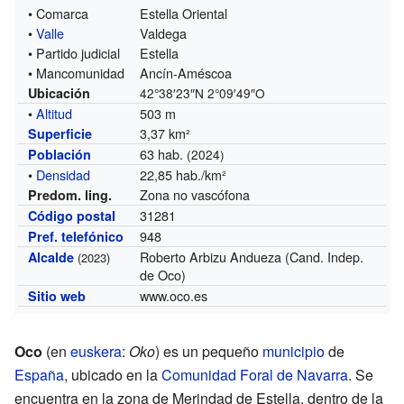
• Comarca
Estella Oriental
•
Valle
Valdega
• Partido judicial
Estella
• Mancomunidad
Ancín-Améscoa
Ubicación
42°38′23″N
2°09′49″O
•
Altitud
503 m
3,37 km²
Superficie
63 hab.
Población
(2024)
•
Densidad
22,85 hab./km²
Zona no vascófona
Predom. ling.
31281
Código postal
948
Pref. telefónico
Roberto Arbizu Andueza (Cand. Indep.
Alcalde
(2023)
de Oco)
www.oco.es
Sitio web
Oco
(en
euskera
:
Oko
) es un pequeño
municipio
de
España
, ubicado en la
Comunidad Foral de Navarra
. Se
encuentra en la zona de Merindad de Estella, dentro de la