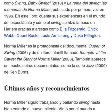
como
Swing, Baby Swing!
(2010) y
La reina del swing: las
memorias de Norma Miller
, publicado por primera vez en
1996. En este libro, cuenta sus experiencias en el mundo
del espectáculo y cómo el
swing
se hizo famoso en
Harlem gracias a artistas como
Ella Fitzgerald
,
Chick
Webb
,
Count Basie
,
Louis Armstrong
y
Duke Ellington
.
Norma Miller es la protagonista del documental
Queen of
Swing
(2006) y de un libro infantil llamado
Stompin’ at the
Savoy: the Story of Norma Miller
(2006). También aparece
en muchos otros documentales, como la serie
Jazz
(2000)
de Ken Burns.
Últimos años y reconocimientos
Norma Miller siguió trabajando y bailando
swing
hasta
bien entrado el nuevo milenio. Viajó por el mundo a