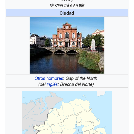
Iúr Cinn Trá o An tIúr
Ciudad
Otros nombres
:
Gap of the North
(del
inglés
:
Brecha del Norte
)