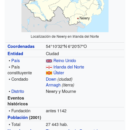
Newry
Localización de Newry en Irlanda del Norte
54°10′32″N
6°20′57″O
Coordenadas
Ciudad
Entidad
•
País
Reino Unido
• País
Irlanda del Norte
constituyente
Úlster
• Condado
Down
(ciudad)
Armagh
(tierra)
•
Distrito
Newry y Mourne
Eventos
históricos
• Fundación
antes 1142
Población
(2001)
• Total
27 443 hab.