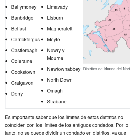
Ballymoney
Limavady
Banbridge
Lisburn
Belfast
Magherafelt
Carrickfergus
Moyle
Castlereagh
Newry y
Mourne
Coleraine
Newtownabbey
Distritos de Irlanda del Norte.
Cookstown
North Down
Craigavon
Omagh
Derry
Strabane
Es importante saber que los límites de estos distritos no
coinciden con los límites de los antiguos condados. Por lo
tanto, no se puede dividir un condado en distritos, ya que