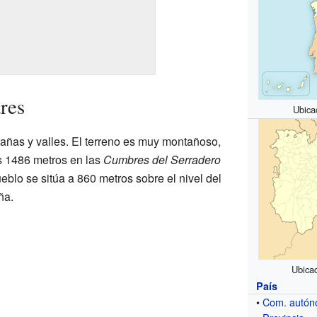
res
Ubica
añas y valles. El terreno es muy montañoso,
os 1486 metros en las
Cumbres del Serradero
ueblo se sitúa a 860 metros sobre el nivel del
ña.
Ubica
País
•
Com. autó