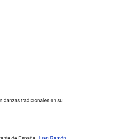
an danzas tradicionales en su
rtante de España,
Juan Ramón