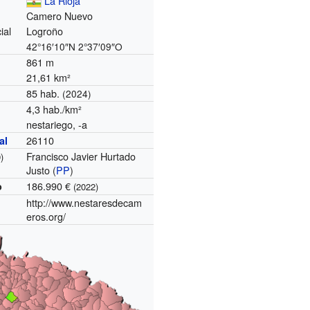
La Rioja
Camero Nuevo
ial
Logroño
42°16′10″N
2°37′09″O
861 m
21,61 km²
85 hab.
(2024)
4,3 hab./km²
nestariego, -a
26110
al
Francisco Javier Hurtado
)
Justo (
PP
)
186.990 €
o
(2022)
http://www.nestaresdecam
eros.org/