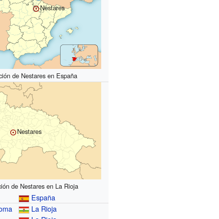
Nestares
ción de Nestares en España
Nestares
ción de Nestares en La Rioja
España
noma
La Rioja