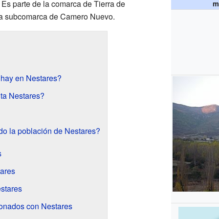
a. Es parte de la comarca de Tierra de
m
la subcomarca de Camero Nuevo.
s hay en Nestares?
ta Nestares?
o la población de Nestares?
s
tares
estares
ionados con Nestares