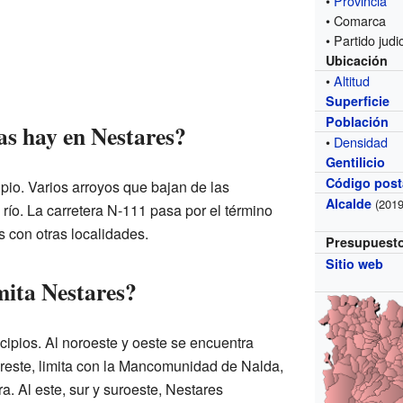
•
Provincia
• Comarca
• Partido judic
Ubicación
•
Altitud
Superficie
Población
as hay en Nestares?
•
Densidad
Gentilicio
Código post
ipio. Varios arroyos que bajan de las
Alcalde
(2019
o. La carretera N-111 pasa por el término
 con otras localidades.
Presupuest
Sitio web
mita Nestares?
cipios. Al noroeste y oeste se encuentra
noreste, limita con la Mancomunidad de Nalda,
. Al este, sur y suroeste, Nestares