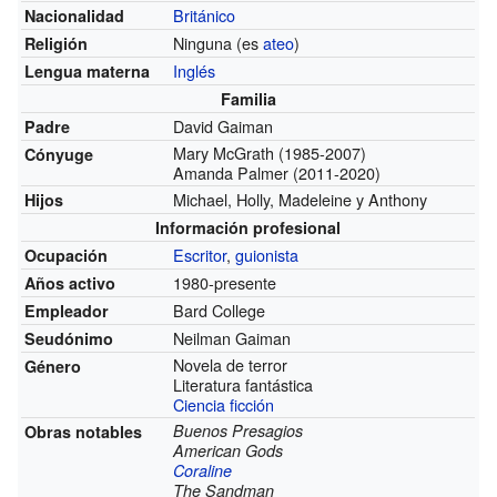
Británico
Nacionalidad
Ninguna (es
ateo
)
Religión
Inglés
Lengua materna
Familia
David Gaiman
Padre
Mary McGrath (1985-2007)
Cónyuge
Amanda Palmer (2011-2020)
Michael, Holly, Madeleine y Anthony
Hijos
Información profesional
Escritor
,
guionista
Ocupación
1980-presente
Años activo
Bard College
Empleador
Neilman Gaiman
Seudónimo
Novela de terror
Género
Literatura fantástica
Ciencia ficción
Buenos Presagios
Obras notables
American Gods
Coraline
The Sandman