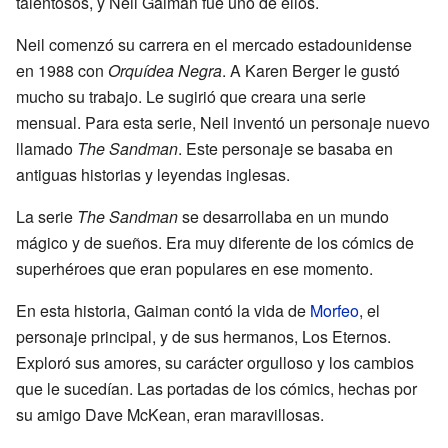
talentosos, y Neil Gaiman fue uno de ellos.
Neil comenzó su carrera en el mercado estadounidense
en 1988 con
Orquídea Negra
. A Karen Berger le gustó
mucho su trabajo. Le sugirió que creara una serie
mensual. Para esta serie, Neil inventó un personaje nuevo
llamado
The Sandman
. Este personaje se basaba en
antiguas historias y leyendas inglesas.
La serie
The Sandman
se desarrollaba en un mundo
mágico y de sueños. Era muy diferente de los cómics de
superhéroes que eran populares en ese momento.
En esta historia, Gaiman contó la vida de
Morfeo
, el
personaje principal, y de sus hermanos, Los Eternos.
Exploró sus amores, su carácter orgulloso y los cambios
que le sucedían. Las portadas de los cómics, hechas por
su amigo Dave McKean, eran maravillosas.