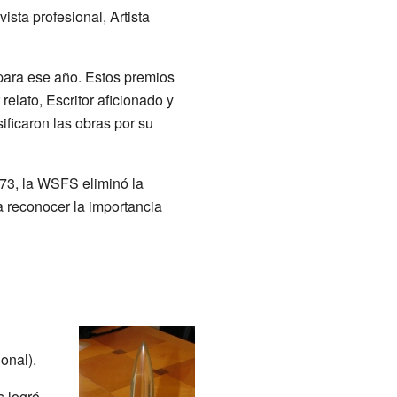
ista profesional, Artista
para ese año. Estos premios
elato, Escritor aficionado y
ificaron las obras por su
973, la WSFS eliminó la
ra reconocer la importancia
onal).
 logró