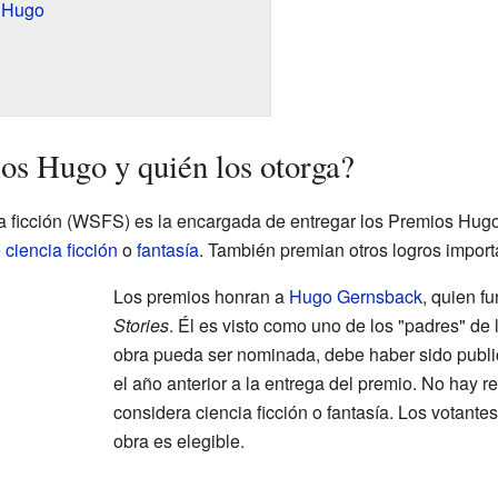
s Hugo
os Hugo y quién los otorga?
a ficción (WSFS) es la encargada de entregar los Premios Hug
e
ciencia ficción
o
fantasía
. También premian otros logros impor
Los premios honran a
Hugo Gernsback
, quien f
Stories
. Él es visto como uno de los "padres" de 
obra pueda ser nominada, debe haber sido publ
el año anterior a la entrega del premio. No hay r
considera ciencia ficción o fantasía. Los votant
obra es elegible.