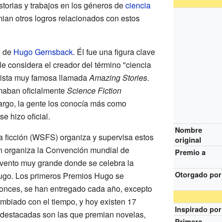
torias y trabajos en los géneros de
ciencia
ian otros logros relacionados con estos
e de
Hugo Gernsback
. Él fue una figura clave
 le considera el creador del término "ciencia
evista muy famosa llamada
Amazing Stories
.
amaban oficialmente
Science Fiction
argo, la gente los conocía más como
e hizo oficial.
Nombre
 ficción (WSFS) organiza y supervisa estos
original
n organiza la Convención mundial de
Premio a
evento muy grande donde se celebra la
Otorgado por
ugo. Los primeros Premios Hugo se
onces, se han entregado cada año, excepto
mbiado con el tiempo, y hoy existen 17
Inspirado por
 destacadas son las que premian novelas,
Primera