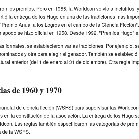
on los premios. Pero en 1955, la Worldcon volvió a incluirlos,
rtió la entrega de los Hugo en una de las tradiciones más impor
 "Premio Anual a los Logros en el campo de la Ciencia Ficción".
 apodo se hizo oficial en 1958. Desde 1992, "Premios Hugo" es 
s formales, se establecieron varias tradiciones. Por ejemplo, s
 nominados y otra para elegir al ganador. También se estableció
ral anterior (del 1 de enero al 31 de diciembre). Otra regla imp
das de 1960 y 1970
undial de ciencia ficción (WSFS) para supervisar las Worldcons
s en la constitución de la asociación. La entrega de los Hugo s
dcon. Las reglas también especificaron las categorías de premi
va de la WSFS.