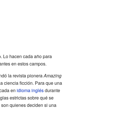
o. Lo hacen cada año para
tantes en estos campos.
undó la revista pionera
Amazing
la ciencia ficción. Para que una
icada en
idioma inglés
durante
eglas estrictas sobre qué se
es son quienes deciden si una