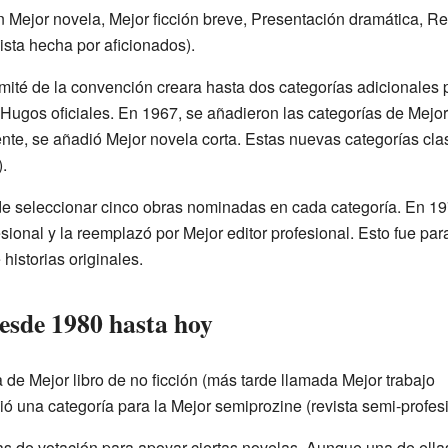
n Mejor novela, Mejor ficción breve, Presentación dramática, Rev
ista hecha por aficionados).
mité de la convención creara hasta dos categorías adicionales 
ugos oficiales. En 1967, se añadieron las categorías de Mejor r
iente, se añadió Mejor novela corta. Estas nuevas categorías clas
.
 de seleccionar cinco obras nominadas en cada categoría. En 1
esional y la reemplazó por Mejor editor profesional. Esto fue pa
historias originales.
esde 1980 hasta hoy
 de Mejor libro de no ficción (más tarde llamada Mejor trabajo
ó una categoría para la Mejor semiprozine (revista semi-profesi
 de votación para apoyar ciertas novelas. Aunque una de ellas