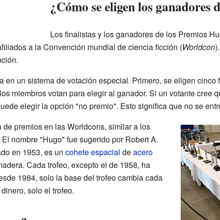
¿Cómo se eligen los ganadores 
Los finalistas y los ganadores de los Premios Hu
iliados a la Convención mundial de ciencia ficción (
Worldcon
)
nción.
 en un sistema de votación especial. Primero, se eligen cinco f
os miembros votan para elegir al ganador. Si un votante cree q
ede elegir la opción "no premio". Esto significa que no se entr
 de premios en las Worldcons, similar a los
. El nombre "Hugo" fue sugerido por Robert A.
ñado en 1953, es un
cohete espacial
de
acero
adera. Cada trofeo, excepto el de 1958, ha
esde 1984, solo la base del trofeo cambia cada
inero, solo el trofeo.