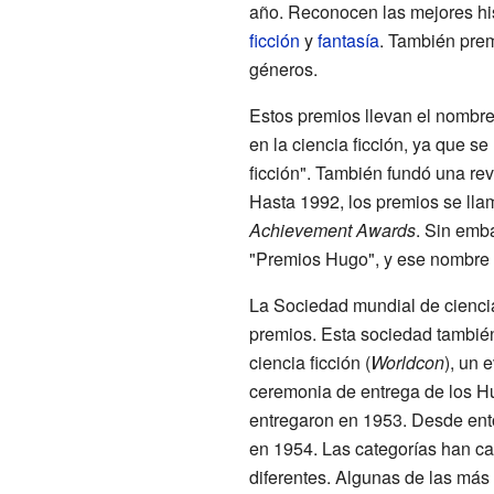
año. Reconocen las mejores his
ficción
y
fantasía
. También prem
géneros.
Estos premios llevan el nombr
en la ciencia ficción, ya que se
ficción". También fundó una r
Hasta 1992, los premios se ll
Achievement Awards
. Sin emb
"Premios Hugo", y ese nombre s
La Sociedad mundial de ciencia
premios. Esta sociedad tambié
ciencia ficción (
Worldcon
), un 
ceremonia de entrega de los H
entregaron en 1953. Desde ent
en 1954. Las categorías han ca
diferentes. Algunas de las más