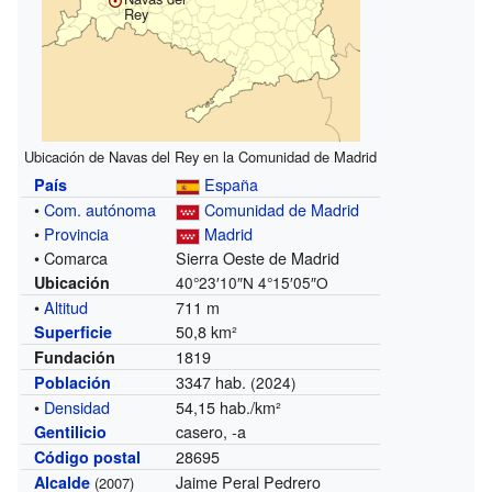
Rey
Ubicación de Navas del Rey en la Comunidad de Madrid
España
País
•
Com. autónoma
Comunidad de Madrid
•
Provincia
Madrid
• Comarca
Sierra Oeste de Madrid
Ubicación
40°23′10″N
4°15′05″O
•
Altitud
711 m
50,8 km²
Superficie
1819
Fundación
3347 hab.
Población
(2024)
•
Densidad
54,15 hab./km²
casero, -a
Gentilicio
28695
Código postal
Jaime Peral Pedrero
Alcalde
(2007)