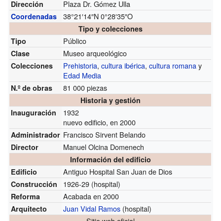
Plaza Dr. Gómez Ulla
Dirección
38°21′14″N
0°28′35″O
Coordenadas
Tipo y colecciones
Público
Tipo
Museo arqueológico
Clase
Prehistoria
,
cultura ibérica
,
cultura romana
y
Colecciones
Edad Media
81 000 piezas
N.º de obras
Historia y gestión
1932
Inauguración
nuevo edificio, en 2000
Francisco Sirvent Belando
Administrador
Manuel Olcina Domenech
Director
Información del edificio
Antiguo Hospital San Juan de Dios
Edificio
1926-29 (hospital)
Construcción
Acabada en 2000
Reforma
Juan Vidal Ramos
(hospital)
Arquitecto
Sitio web oficial