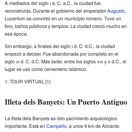
A mediados del siglo
i
a. C. a.C., la ciudad fue
reconstruida. Durante el gobierno del emperador
Augusto
,
Lucentum se convirtió en un municipio romano. Tuvo un
foro, baños públicos y templos. La ciudad creció mucho en
esa época.
Sin embargo, a finales del siglo
i
d. C. d.C., la ciudad
empezó a decaer. Fue abandonada por completo en el
siglo
iii
d. C. d.C. Más tarde, entre los siglos
viii
y
x
d.C., el
lugar se usó como cementerio islámico.
TOUR VIRTUAL
[1]
Illeta dels Banyets: Un Puerto Antiguo
La Illeta dels Banyets es otro yacimiento arqueológico
importante. Está en
Campello
, a unos 9 km de Alicante.