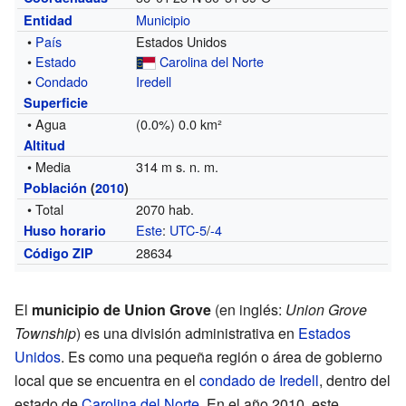
Municipio
Entidad
•
País
Estados Unidos
•
Estado
Carolina del Norte
•
Condado
Iredell
Superficie
• Agua
(0.0%) 0.0 km²
Altitud
• Media
314 m s. n. m.
Población
(
2010
)
• Total
2070 hab.
Este
:
UTC-5
/
-4
Huso horario
28634
Código ZIP
El
municipio de Union Grove
(en inglés:
Union Grove
Township
) es una división administrativa en
Estados
Unidos
. Es como una pequeña región o área de gobierno
local que se encuentra en el
condado de Iredell
, dentro del
estado de
Carolina del Norte
. En el año 2010, este