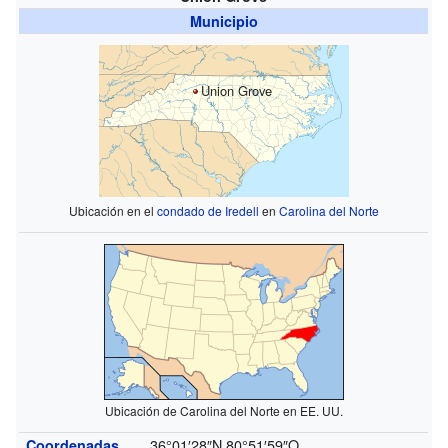
Municipio
Union Grove
Ubicación en el
condado de Iredell
en
Carolina del Norte
Ubicación de Carolina del Norte en EE. UU.
36°01′28″N
80°51′59″O
Coordenadas