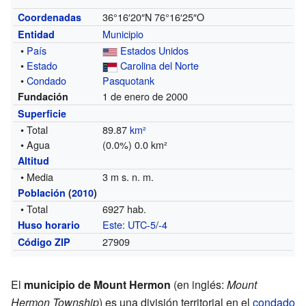
36°16′20″N
76°16′25″O
Coordenadas
Municipio
Entidad
•
País
Estados Unidos
•
Estado
Carolina del Norte
•
Condado
Pasquotank
1 de enero de 2000
Fundación
Superficie
• Total
89.87
km²
• Agua
(0.0%) 0.0 km²
Altitud
• Media
3 m s. n. m.
Población
(
2010
)
• Total
6927 hab.
Este
:
UTC-5
/
-4
Huso horario
27909
Código ZIP
El
municipio de Mount Hermon
(en inglés:
Mount
Hermon Township
) es una división territorial en el
condado