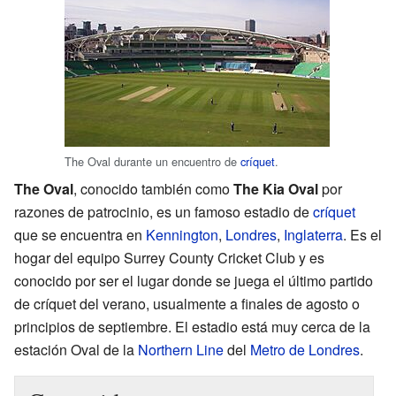
The Oval durante un encuentro de
críquet
.
The Oval
, conocido también como
The Kia Oval
por
razones de patrocinio, es un famoso estadio de
críquet
que se encuentra en
Kennington
,
Londres
,
Inglaterra
. Es el
hogar del equipo Surrey County Cricket Club y es
conocido por ser el lugar donde se juega el último partido
de críquet del verano, usualmente a finales de agosto o
principios de septiembre. El estadio está muy cerca de la
estación Oval de la
Northern Line
del
Metro de Londres
.