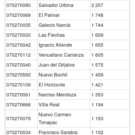
070270080
Salvador Urbina
2 257
070270069
El Palmar
1 748
070270035
Galecio Narcía
1 744
070270033
Las Flechas
1 659
070270042
Ignacio Allende
1 655
070270112
Venustiano Carranza
1 605
070270040
Juan del Grijalva
1 575
070270593
Nuevo Bochil
1 459
070270109
El Horizonte
1 421
070270061
Narciso Mendoza
1 353
070270666
Villa Real
1 194
Nuevo Carmen
070270079
1 153
Tonapac
070270034
Francisco Sarabia
1 102