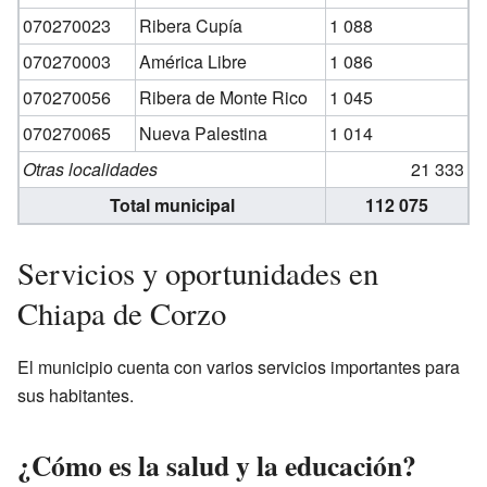
070270023
Ribera Cupía
1 088
070270003
América Libre
1 086
070270056
Ribera de Monte Rico
1 045
070270065
Nueva Palestina
1 014
Otras localidades
21 333
Total municipal
112 075
Servicios y oportunidades en
Chiapa de Corzo
El municipio cuenta con varios servicios importantes para
sus habitantes.
¿Cómo es la salud y la educación?