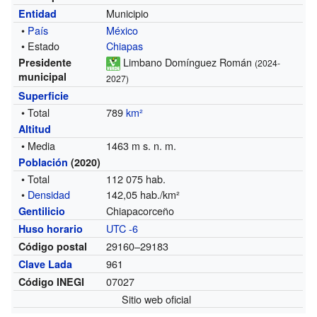
Municipio
Entidad
•
País
México
• Estado
Chiapas
Limbano Domínguez Román
Presidente
(2024-
municipal
2027)
Superficie
• Total
789
km²
Altitud
• Media
1463 m s. n. m.
Población
(2020)
• Total
112 075 hab.
•
Densidad
142,05 hab./km²
Chiapacorceño
Gentilicio
UTC -6
Huso horario
29160–29183
Código postal
961
Clave Lada
07027
Código INEGI
Sitio web oficial