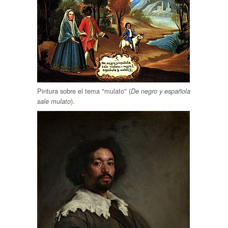
Pintura sobre el tema "mulato" (
De negro y española
).
sale mulato