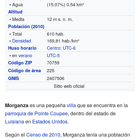
• Agua
(15.07%) 0.54 km²
Altitud
• Media
12 m s. n. m.
Población
(
2010
)
• Total
610 hab.
•
Densidad
169,81 hab./km²
Centro
:
UTC-6
Huso horario
• en
verano
UTC-5
70759
Código ZIP
225
Código de área
2407506
GNIS
Sitio web oficial
Morganza
es una pequeña
villa
que se encuentra en la
parroquia de Pointe Coupee
, dentro del estado de
Luisiana
en
Estados Unidos
.
Según el
Censo de 2010
, Morganza tenía una población