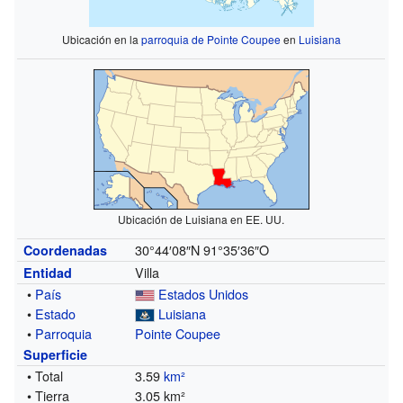
Ubicación en la
parroquia de Pointe Coupee
en
Luisiana
Ubicación de Luisiana en EE. UU.
30°44′08″N
91°35′36″O
Coordenadas
Villa
Entidad
•
País
Estados Unidos
•
Estado
Luisiana
•
Parroquia
Pointe Coupee
Superficie
• Total
3.59
km²
• Tierra
3.05 km²