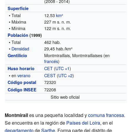
(2008 - 2014)
Superficie
• Total
12.53
km²
• Máxima
227 m s. n. m.
• Mínima
122 m s. n. m.
Población
(1999)
• Total
462 hab.
•
Densidad
29,45 hab./km²
Montmiraillais, Montmiraillaises (en
Gentilicio
francés
)
CET
(
UTC +1
)
Huso horario
• en
verano
CEST
(
UTC +2
)
72320
Código postal
72208
Código INSEE
Sitio web oficial
Montmirail
es una pequeña localidad y
comuna francesa
.
Se encuentra en la región de
Países del Loira
, en el
departamento
de
Sarthe
. Forma parte del distrito de