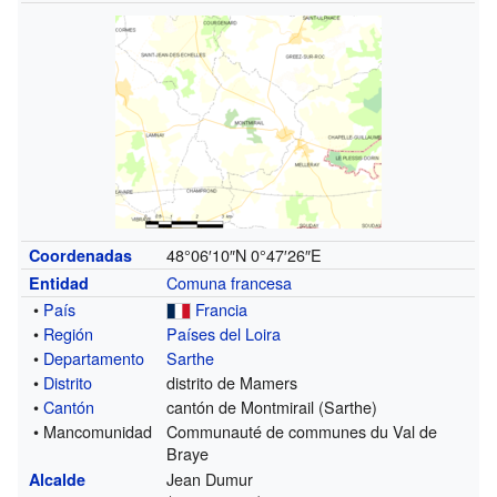
48°06′10″N
0°47′26″E
Coordenadas
Comuna francesa
Entidad
•
País
Francia
•
Región
Países del Loira
•
Departamento
Sarthe
•
Distrito
distrito de Mamers
•
Cantón
cantón de Montmirail (Sarthe)
• Mancomunidad
Communauté de communes du Val de
Braye
Jean Dumur
Alcalde